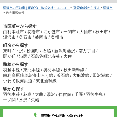
湯沢市の不動産｜IESQO（株式会社イエスコ）
>
(賃貸)地域から探す
>
湯沢市
>
過去掲載物件
市区町村から探す
由利本荘市
/
花巻市
/
にかほ市
/
一関市
/
大仙市
/
秋田市
/
湯沢市
/
釜石市
/
盛岡市
/
奥州市
町名から探す
東町
/
平沢
/
松園町
/
石脇
/
藤沢町藤沢
/
南万丁目
/
関が丘
/
渋民
/
石鳥谷町北寺林
/
大住
路線から探す
羽越本線
/
東北本線
/
奥羽本線
/
秋田新幹線
/
由利高原鉄道鳥海山ろく線
/
釜石線
/
大船渡線
/
田沢湖線
/
いわて銀河鉄道
/
東北新幹線
駅から探す
羽後本荘
/
花巻
/
大曲
/
湯沢
/
仁賀保
/
千厩
/
羽後牛島
/
一ノ関
/
水沢
/
矢幅
電話でお問い合わせ