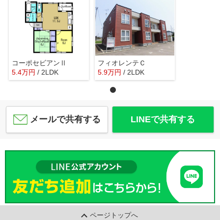
コーポセビアンⅡ
フィオレンテＣ
5.4
万
円
/ 2LDK
5.9
万
円
/ 2LDK
メールで共有する
LINEで共有する
ページトップへ