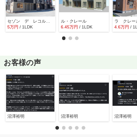
セゾン デ レコルト Ⅱ
ル・クレール
ラ クレー
5
万
円
/ 1LDK
6.45
万
円
/ 1LDK
4.6
万
円
/ 1
お客様の声
沼澤裕明
沼澤裕明
沼澤裕明