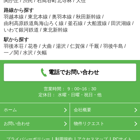
関が丘
/
渋民
/
石鳥谷町北寺林
/
大住
路線から探す
羽越本線
/
東北本線
/
奥羽本線
/
秋田新幹線
/
由利高原鉄道鳥海山ろく線
/
釜石線
/
大船渡線
/
田沢湖線
/
いわて銀河鉄道
/
東北新幹線
駅から探す
羽後本荘
/
花巻
/
大曲
/
湯沢
/
仁賀保
/
千厩
/
羽後牛島
/
一ノ関
/
水沢
/
矢幅
電話でお問い合わせ
営業時間：
9：00~16：30
定休日：
水曜・日曜・祝日・他
ホーム
会社概要
お問い合わせ
物件リクエスト
プライバシーポリシー
利用規約
アクセスマップ
PCサイト