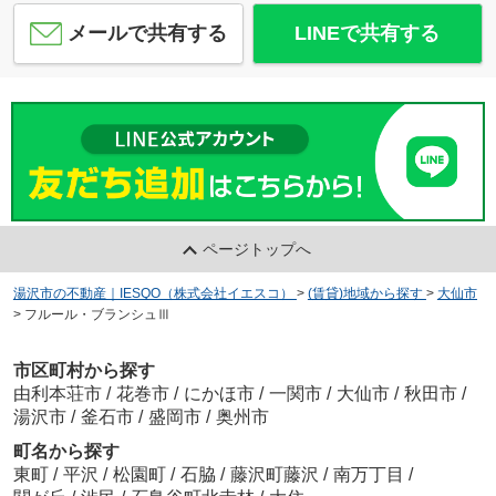
メールで共有する
LINEで共有する
ページトップへ
湯沢市の不動産｜IESQO（株式会社イエスコ）
>
(賃貸)地域から探す
>
大仙市
>
フルール・ブランシュⅢ
市区町村から探す
由利本荘市
/
花巻市
/
にかほ市
/
一関市
/
大仙市
/
秋田市
/
湯沢市
/
釜石市
/
盛岡市
/
奥州市
町名から探す
東町
/
平沢
/
松園町
/
石脇
/
藤沢町藤沢
/
南万丁目
/