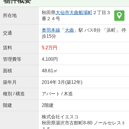
物件概要
秋田県
大仙市
大曲船場町
２丁目３
所在地
番２４号
奥羽本線
「
大曲
」駅 バス8分 「浜町」 停
交通
歩15分
賃料
5.2万円
管理費等
4,100円
面積
48.61㎡
築年月
2014年 3月(築12年)
種別 / 構造
アパート / 木造
階建
2階建
株式会社イエスコ
秋田県湯沢市古館町8-80 ノールセレスト
１Ｆ