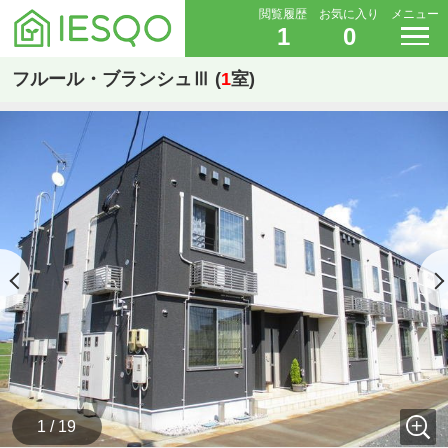
閲覧履歴
お気に入り
メニュー
1
0
フルール・ブランシュⅢ (
1
室)
1 / 19