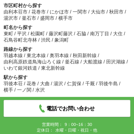
市区町村から探す
由利本荘市
/
花巻市
/
にかほ市
/
一関市
/
大仙市
/
秋田市
/
湯沢市
/
釜石市
/
盛岡市
/
横手市
町名から探す
東町
/
平沢
/
松園町
/
藤沢町藤沢
/
石脇
/
南万丁目
/
大住
/
石鳥谷町北寺林
/
渋民
/
象潟町
路線から探す
羽越本線
/
東北本線
/
奥羽本線
/
秋田新幹線
/
由利高原鉄道鳥海山ろく線
/
釜石線
/
大船渡線
/
田沢湖線
/
いわて銀河鉄道
/
東北新幹線
駅から探す
羽後本荘
/
花巻
/
大曲
/
湯沢
/
仁賀保
/
千厩
/
羽後牛島
/
横手
/
一ノ関
/
水沢
電話でお問い合わせ
営業時間：
9：00~16：30
定休日：
水曜・日曜・祝日・他