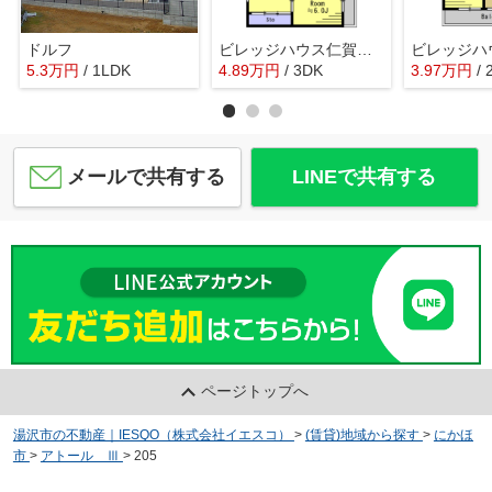
ドルフ
ビレッジハウス仁賀保1号棟
5.3
万
円
/ 1LDK
4.89
万
円
/ 3DK
3.97
万
円
/ 
メールで共有する
LINEで共有する
ページトップへ
湯沢市の不動産｜IESQO（株式会社イエスコ）
>
(賃貸)地域から探す
>
にかほ
市
>
アトール Ⅲ
>
205