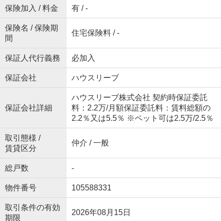
保険加入 / 料金
有 / -
保険名 / 保険期
住宅保険料 / -
間
保証人代行義務
必加入
保証会社
ハウスリーブ
ハウスリーブ株式会社 契約時保証委託
保証会社詳細
料：2.2万/月額保証委託料：賃料総額の
2.2％又は5.5％ ※ペット可は2.5万/2.5％
取引態様 /
仲介 / 一般
賃貸区分
総戸数
-
物件番号
105588331
取引条件の有効
2026年08月15日
期限