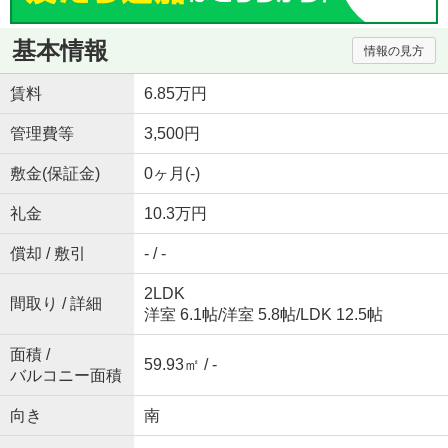
基本情報
情報の見方
賃料
6.85万円
管理費等
3,500円
敷金(保証金)
0ヶ月(-)
礼金
10.3万円
償却 / 敷引
- / -
2LDK
間取り / 詳細
洋室 6.1帖
/
洋室 5.8帖
/
LDK 12.5帖
面積 /
59.93㎡ / -
バルコニー面積
向き
南