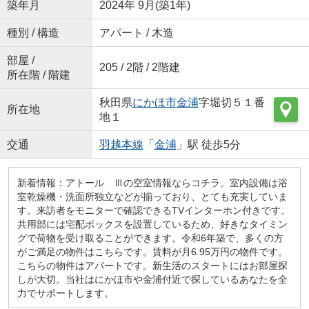
築年月
2024年 9月(築1年)
種別 / 構造
アパート / 木造
部屋 /
205 / 2階 / 2階建
所在階 / 階建
秋田県
にかほ市
金浦
字堀切５１番
所在地
地１
交通
羽越本線
「
金浦
」駅 徒歩5分
新着情報：アトール Ⅲの空室情報ならコチラ。室内設備は浴
室乾燥機・洗面所独立などが揃っており、とても充実していま
す。来訪者をモニターで確認できるTVインターホン付きです。
共用部には宅配ボックスを設置しているため、好きなタイミン
グで荷物を受け取ることができます。令和6年築で、多くの方
がご満足の物件はこちらです。賃料が月6.95万円の物件です。
こちらの物件はアパートです。新生活のスタートにはお部屋探
しが大切。当社はにかほ市や金浦付近で探しているあなたを全
力でサポートします。