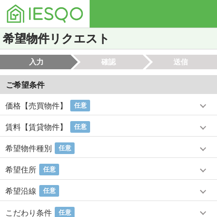
希望物件リクエスト
入力
確認
送信
ご希望条件
価格【売買物件】
任意
賃料【賃貸物件】
任意
希望物件種別
任意
希望住所
任意
希望沿線
任意
こだわり条件
任意