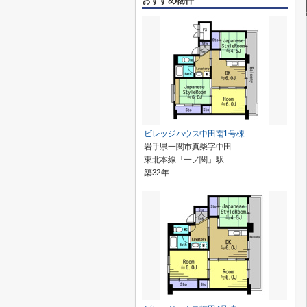
おすすめ物件
ビレッジハウス中田南1号棟
岩手県一関市真柴字中田
東北本線「一ノ関」駅
築32年