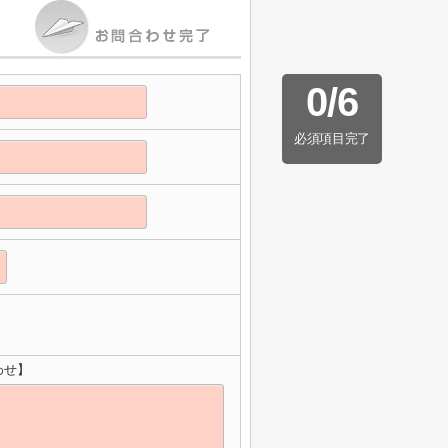
0
/
6
必須項目完了
わせ】