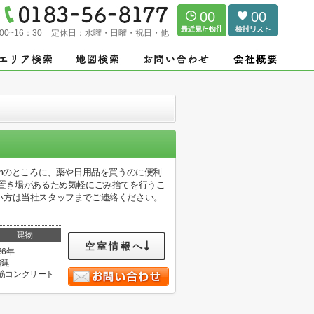
00
00
00~16：30
定休日：
水曜・日曜・祝日・他
4mのところに、薬や日用品を買うのに便利
置き場があるため気軽にごみ捨てを行うこ
い方は当社スタッフまでご連絡ください。
建物
空室情報へ
36年
階建
筋コンクリート