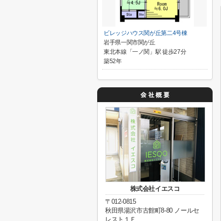
ビレッジハウス関が丘第二4号棟
岩手県一関市関が丘
東北本線「一ノ関」駅 徒歩27分
築52年
株式会社イエスコ
〒012-0815
秋田県湯沢市古館町8-80 ノールセ
レスト１Ｆ