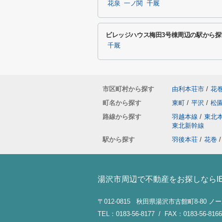
花泉
一ノ関
千厩
ビレッジハウス梅田3号棟周辺の駅から探
千厩
市区町村から探す
由利本荘市
/
花
町名から探す
東町
/
平沢
/
松
路線から探す
羽越本線
/
東北
東北新幹線
駅から探す
羽後本荘
/
花巻
/
湯沢市周辺で不動産をお探しならI
〒012-0815 秋田県湯沢市古館町8-80 
TEL：0183-56-8177 / FAX：0183-56-8166