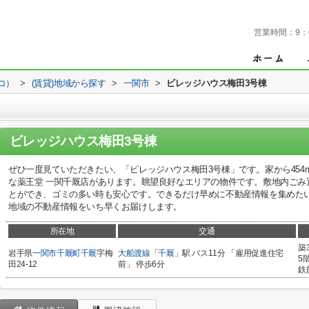
営業時間：
9：
コ）
>
(賃貸)地域から探す
>
一関市
>
ビレッジハウス梅田3号棟
ビレッジハウス梅田3号棟
ぜひ一度見ていただきたい、「ビレッジハウス梅田3号棟」です。家から45
な薬王堂 一関千厩店があります。眺望良好なエリアの物件です。敷地内ごみ
とができ、ゴミの多い時も安心です。できるだけ早めに不動産情報を集めた
地域の不動産情報をいち早くお届けします。
所在地
交通
築
岩手県
一関市
千厩町千厩
字梅
大船渡線
「
千厩
」駅 バス11分 「雇用促進住宅
5
田24-12
前」 停歩6分
鉄