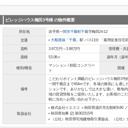
ビレッジハウス梅田3号棟
の物件概要
所在地
岩手県
一関市
千厩町千厩
字梅田24-12
大船渡線
「
千厩
」駅 バス11分 「雇用促進住宅前
交通
賃料
3.97万円～3.98万円
管理費・共
面積
53.08㎡
築年月（築
マンション / 鉄筋コンクリー
種別/構造
階建
ト
こだわりポイント満載のビレッジハウス梅田3号
一関千厩店まで454mです。冬場の換気にも適
備考
ションです。ありかなしでは大きな違い、敷地内
域の賃貸情報をご提供いたします。お客様のこだ
軽に当社へお問い合わせ下さい。
株式会社イエスコ
秋田県湯沢市古館町8-80
秋田県知事 (2) 第002315号
取扱会社
（公社）秋田県宅地建物取引業協会、（公社）