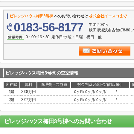
ビレッジハウス梅田3号棟
へのお問い合わせは
株式会社イエスコまで
0183-56-8177
〒012-0815
秋田県湯沢市古館町8-80
9：00~16：30 定休日:水曜・日曜・祝日・他
ビレッジハウス梅田3号棟
の空室情報
所在階
賃料
管理費・共益費
敷金/礼金/保証金/償却/敷引
1階
3.98万円
-
/
/
/
/
0ヶ月
0ヶ月
0ヶ月
-
-
2階
3.97万円
-
/
/
/
/
0ヶ月
0ヶ月
0ヶ月
-
-
ビレッジハウス梅田3号棟
へのお問い合わせ