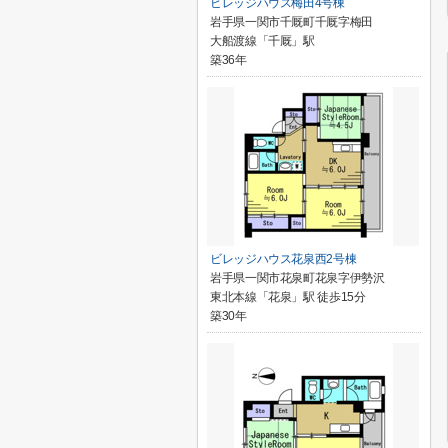
ビレッジハウス梅田4号棟
岩手県一関市千厩町千厩字梅田
大船渡線「千厩」駅
築36年
ビレッジハウス花泉西2号棟
岩手県一関市花泉町花泉字伊勢沢
東北本線「花泉」駅 徒歩15分
築30年