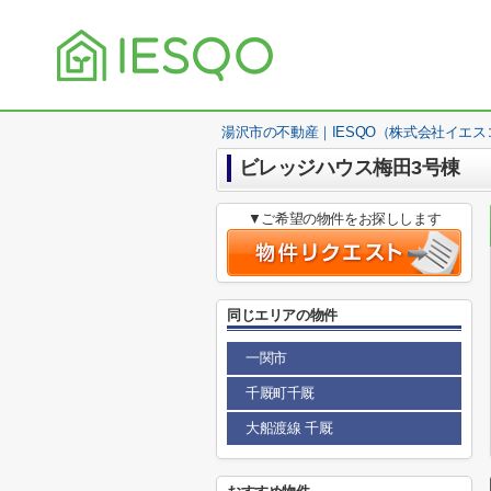
湯沢市の不動産｜IESQO（株式会社イエス
ビレッジハウス梅田3号棟
▼ご希望の物件をお探しします
同じエリアの物件
一関市
千厩町千厩
大船渡線 千厩