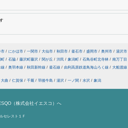
す
巻市
/
にかほ市
/
一関市
/
大仙市
/
秋田市
/
釜石市
/
盛岡市
/
奥州市
/
湯沢市
園町
/
石脇
/
藤沢町藤沢
/
関が丘
/
渋民
/
象潟町
/
石鳥谷町北寺林
/
南万丁目
本線
/
奥羽本線
/
秋田新幹線
/
釜石線
/
由利高原鉄道鳥海山ろく線
/
大船渡
大曲
/
仁賀保
/
千厩
/
羽後牛島
/
湯沢
/
一ノ関
/
水沢
/
象潟
ESQO（株式会社イエスコ）へ
ノールセレスト１Ｆ