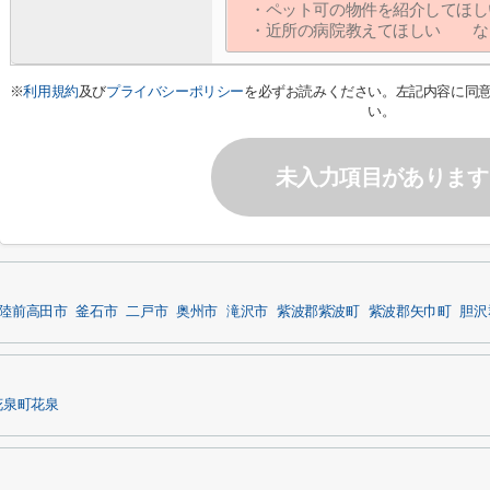
※
利用規約
及び
プライバシーポリシー
を必ずお読みください。左記内容に同
い。
未入力項目があります
陸前高田市
釜石市
二戸市
奥州市
滝沢市
紫波郡紫波町
紫波郡矢巾町
胆沢
花泉町花泉