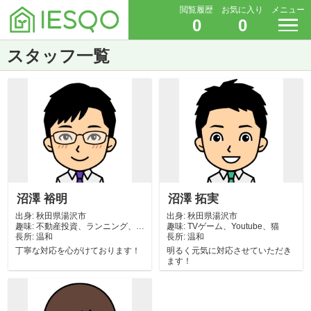
閲覧履歴
お気に入り
メニュー
0
0
スタッフ一覧
沼澤 裕明
沼澤 拓実
出身:
秋田県湯沢市
出身:
秋田県湯沢市
趣味:
不動産投資、ランニング、ア
趣味:
TVゲーム、Youtube、猫
長所:
ート鑑賞、温泉...
温和
長所:
温和
丁寧な対応を心がけております！
明るく元気に対応させていただき
ます！