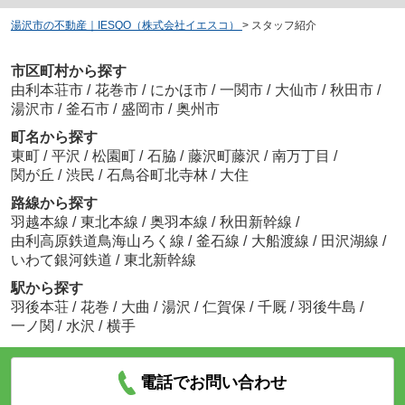
湯沢市の不動産｜IESQO（株式会社イエスコ）
>
スタッフ紹介
市区町村から探す
由利本荘市
/
花巻市
/
にかほ市
/
一関市
/
大仙市
/
秋田市
/
湯沢市
/
釜石市
/
盛岡市
/
奥州市
町名から探す
東町
/
平沢
/
松園町
/
石脇
/
藤沢町藤沢
/
南万丁目
/
関が丘
/
渋民
/
石鳥谷町北寺林
/
大住
路線から探す
羽越本線
/
東北本線
/
奥羽本線
/
秋田新幹線
/
由利高原鉄道鳥海山ろく線
/
釜石線
/
大船渡線
/
田沢湖線
/
いわて銀河鉄道
/
東北新幹線
駅から探す
羽後本荘
/
花巻
/
大曲
/
湯沢
/
仁賀保
/
千厩
/
羽後牛島
/
一ノ関
/
水沢
/
横手
電話でお問い合わせ