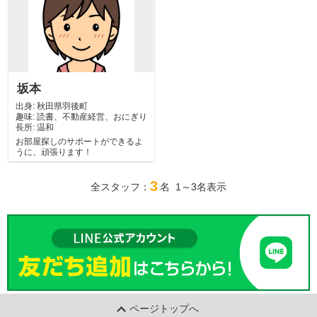
坂本
出身:
秋田県羽後町
趣味:
読書、不動産経営、おにぎり
長所:
温和
お部屋探しのサポートができるよ
うに、頑張ります！
3
全スタッフ：
名 1～3名表示
ページトップへ