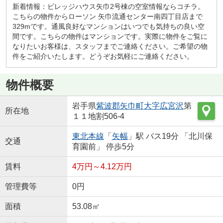
新着情報：ビレッジハウス矢巾2号棟の空室情報ならコチラ。
こちらの物件からローソン 矢巾流通センター南四丁目店まで
329mです。通風良好なマンションはいつでも気持ちの良い空
間です。こちらの物件はマンションです。実際に物件をご覧に
なりたいお客様は、スタッフまでご連絡ください。ご希望の物
件をご紹介いたします。どうぞお気軽にご連絡ください。
物件概要
岩手県
紫波郡矢巾町
大字広宮沢
第
所在地
１１地割506-4
東北本線
「
矢幅
」駅 バス19分 「北川保
交通
育園前」 停歩5分
賃料
4万円～4.12万円
管理費等
0円
面積
53.08㎡