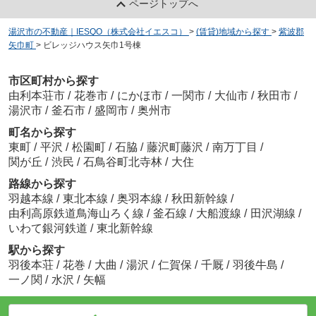
ページトップへ
湯沢市の不動産｜IESQO（株式会社イエスコ）
>
(賃貸)地域から探す
>
紫波郡
矢巾町
>
ビレッジハウス矢巾1号棟
市区町村から探す
由利本荘市
/
花巻市
/
にかほ市
/
一関市
/
大仙市
/
秋田市
/
湯沢市
/
釜石市
/
盛岡市
/
奥州市
町名から探す
東町
/
平沢
/
松園町
/
石脇
/
藤沢町藤沢
/
南万丁目
/
関が丘
/
渋民
/
石鳥谷町北寺林
/
大住
路線から探す
羽越本線
/
東北本線
/
奥羽本線
/
秋田新幹線
/
由利高原鉄道鳥海山ろく線
/
釜石線
/
大船渡線
/
田沢湖線
/
いわて銀河鉄道
/
東北新幹線
駅から探す
羽後本荘
/
花巻
/
大曲
/
湯沢
/
仁賀保
/
千厩
/
羽後牛島
/
一ノ関
/
水沢
/
矢幅