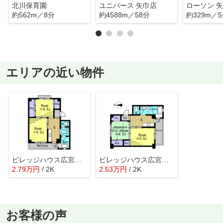
北川保育園
ユニバース 矢巾店
約562m／8分
約4588m／58分
約329m／
エリアの近い物件
ビレッジハウス広宮沢4号棟
ビレッジハウス広宮沢1号棟
2.79
万
円
/ 2K
2.53
万
円
/ 2K
お客様の声