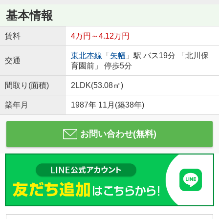
基本情報
賃料
4万円～4.12万円
東北本線
「
矢幅
」駅 バス19分 「北川保
交通
育園前」 停歩5分
間取り(面積)
2LDK(53.08㎡)
築年月
1987年 11月(築38年)
お問い合わせ(無料)