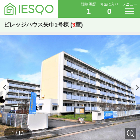
閲覧履歴
お気に入り
メニュー
1
0
ビレッジハウス矢巾1号棟 (
3
室)
1 / 13