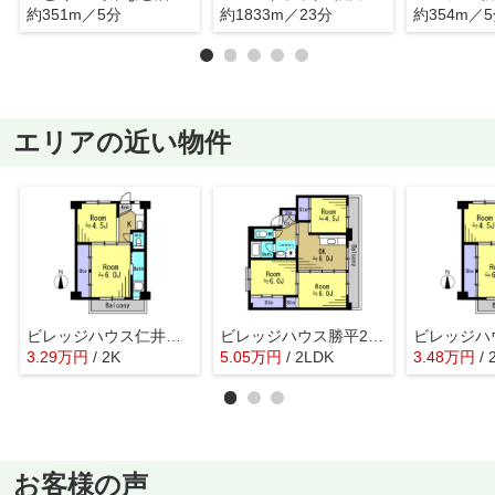
約351m／5分
約1833m／23分
約354m／
エリアの近い物件
ビレッジハウス仁井田3号棟
ビレッジハウス勝平2号棟
3.29
万
円
/ 2K
5.05
万
円
/ 2LDK
3.48
万
円
/ 
お客様の声