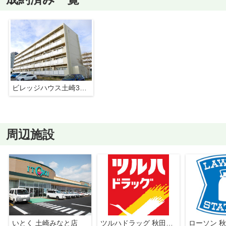
ビレッジハウス土崎3号棟
周辺施設
いとく 土崎みなと店
ツルハドラッグ 秋田土崎店