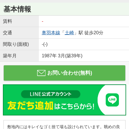
基本情報
賃料
-
交通
奥羽本線
「
土崎
」駅 徒歩20分
間取り(面積)
-(-)
築年月
1987年 3月(築39年)
お問い合わせ(無料)
敷地内にはキレイなゴミ捨て場も設けられています。眺めの良