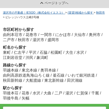
ページトップへ
湯沢市の不動産｜IESQO（株式会社イエスコ）
>
(賃貸)地域から探す
>
秋田市
>
ビレッジハウス土崎3号棟
市区町村から探す
由利本荘市
/
花巻市
/
一関市
/
にかほ市
/
大仙市
/
奥州市
/
二戸市
/
秋田市
/
湯沢市
/
盛岡市
町名から探す
東町
/
仁左平
/
平沢
/
石脇
/
松園町
/
大住
/
水沢
/
江刺岩谷堂
/
渋民
/
象潟町
路線から探す
羽越本線
/
東北本線
/
奥羽本線
/
由利高原鉄道鳥海山ろく線
/
釜石線
/
いわて銀河鉄道
/
秋田新幹線
/
大船渡線
/
東北新幹線
/
田沢湖線
駅から探す
羽後本荘
/
花巻
/
水沢
/
大曲
/
二戸
/
湯沢
/
仁賀保
/
千厩
/
羽後牛島
/
矢幅