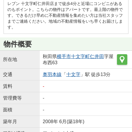
レブン 十文字町仁井田店まで徒歩4分と近場にコンビニがある
のもポイント。こちらの物件はアパートです。最上階の物件で
す。できるだけ早めに不動産情報を集めたい方は当社スタッフ
までご連絡ください。地域の不動産情報をいち早くお届けしま
す。
物件概要
秋田県
横手市
十文字町仁井田
字屋
所在地
布西63
交通
奥羽本線
「
十文字
」駅 徒歩13分
賃料
-
管理費等
-
面積
-
築年月
2008年 6月(築18年)