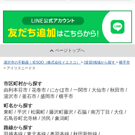
ページトップへ
湯沢市の不動産｜IESQO（株式会社イエスコ）
>
(賃貸)地域から探す
>
横手市
>
アイリスニードⅡ
市区町村から探す
由利本荘市
/
花巻市
/
にかほ市
/
一関市
/
大仙市
/
秋田市
/
湯沢市
/
釜石市
/
盛岡市
/
横手市
町名から探す
東町
/
平沢
/
松園町
/
藤沢町藤沢
/
石脇
/
南万丁目
/
大住
/
石鳥谷町北寺林
/
渋民
/
象潟町
路線から探す
羽越本線
/
東北本線
/
奥羽本線
/
秋田新幹線
/