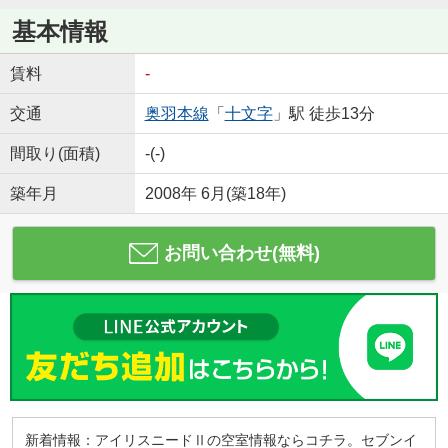
基本情報
賃料
-
交通
奥羽本線
「
十文字
」駅 徒歩13分
間取り(面積)
-(-)
築年月
2008年 6月(築18年)
お問い合わせ(無料)
新着情報：アイリスニードⅡの空室情報ならコチラ。セブンイ