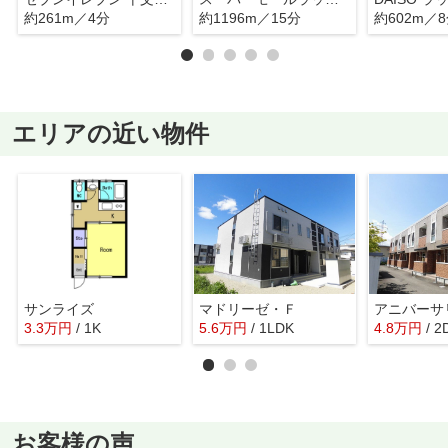
約261m／4分
約1196m／15分
約602m／
エリアの近い物件
サンライズ
マドリーゼ・Ｆ
アニバーサ
3.3
万
円
/ 1K
5.6
万
円
/ 1LDK
4.8
万
円
/ 2
お客様の声