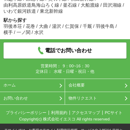
由利高原鉄道鳥海山ろく線
/
釜石線
/
大船渡線
/
田沢湖線
/
いわて銀河鉄道
/
東北新幹線
駅から探す
羽後本荘
/
花巻
/
大曲
/
湯沢
/
仁賀保
/
千厩
/
羽後牛島
/
横手
/
一ノ関
/
水沢
電話でお問い合わせ
営業時間：
9：00~16：30
定休日：
水曜・日曜・祝日・他
ホーム
会社概要
お問い合わせ
物件リクエスト
プライバシーポリシー
利用規約
アクセスマップ
PCサイト
Copyright(c) 株式会社イエスコ All rights reserved.