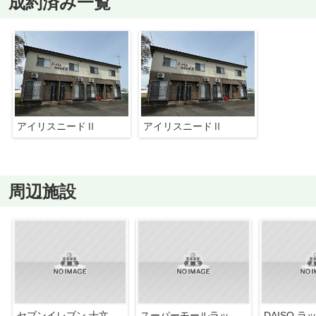
成約済み一覧
アイリスニードⅡ
アイリスニードⅡ
周辺施設
セブンイレブン 十文字町仁井田店
スーパーモールラッキー