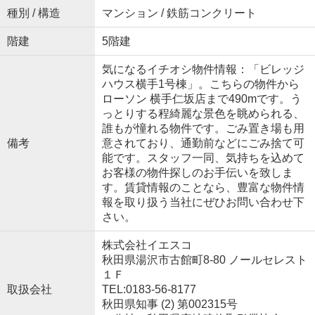
種別 / 構造
マンション / 鉄筋コンクリート
階建
5階建
気になるイチオシ物件情報：「ビレッジ
ハウス横手1号棟」。こちらの物件から
ローソン 横手仁坂店まで490mです。う
っとりする程綺麗な景色を眺められる、
誰もが憧れる物件です。ごみ置き場も用
備考
意されており、通勤前などにごみ捨て可
能です。スタッフ一同、気持ちを込めて
お客様の物件探しのお手伝いを致しま
す。賃貸情報のことなら、豊富な物件情
報を取り扱う当社にぜひお問い合わせ下
さい。
株式会社イエスコ
秋田県湯沢市古館町8-80 ノールセレスト
１Ｆ
取扱会社
TEL:0183-56-8177
秋田県知事 (2) 第002315号