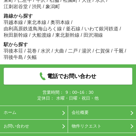
東町
/
仁左平
/
平沢
/
石脇
/
松園町
/
大住
/
水沢
/
江刺岩谷堂
/
渋民
/
象潟町
路線から探す
羽越本線
/
東北本線
/
奥羽本線
/
由利高原鉄道鳥海山ろく線
/
釜石線
/
いわて銀河鉄道
/
秋田新幹線
/
大船渡線
/
東北新幹線
/
田沢湖線
駅から探す
羽後本荘
/
花巻
/
水沢
/
大曲
/
二戸
/
湯沢
/
仁賀保
/
千厩
/
羽後牛島
/
矢幅
電話でお問い合わせ
営業時間：
9：00~16：30
定休日：
水曜・日曜・祝日・他
ホーム
会社概要
お問い合わせ
物件リクエスト