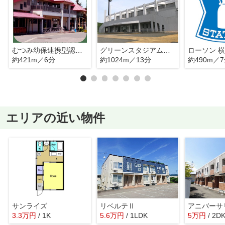
むつみ幼保連携型認定こども園
グリーンスタジアムよこて(赤坂総合公園野球場)
ローソン 
約421m／6分
約1024m／13分
約490m／
エリアの近い物件
サンライズ
リベルテⅡ
アニバーサ
3.3
万
円
/ 1K
5.6
万
円
/ 1LDK
5
万
円
/ 2D