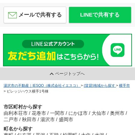
メールで共有する
LINEで共有する
ページトップへ
湯沢市の不動産｜IESQO（株式会社イエスコ）
>
(賃貸)地域から探す
>
横手市
>
ビレッジハウス横手1号棟
市区町村から探す
由利本荘市
/
花巻市
/
一関市
/
にかほ市
/
大仙市
/
奥州市
/
二戸市
/
秋田市
/
湯沢市
/
盛岡市
町名から探す