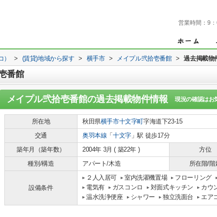
営業時間：
9：
コ）
>
(賃貸)地域から探す
>
横手市
>
メイプル弐拾壱番館
>
過去掲載物
壱番館
メイプル弐拾壱番館
の過去掲載物件情報
現況の確認はお
所在地
秋田県
横手市
十文字町
字海道下23-15
交通
奥羽本線
「
十文字
」駅 徒歩17分
築年月（築年数）
2004年 3月 ( 築22年 )
方位
種別/構造
アパート/木造
所在階/階
２人入居可
室内洗濯機置場
フローリング
電気有
ガスコンロ
対面式キッチン
カウ
設備条件
温水洗浄便座
シャワー
独立洗面台
エア