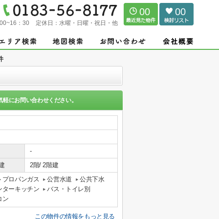
00
00
00~16：30
定休日：
水曜・日曜・祝日・他
件
気軽にお問い合わせください。
-
建
2階/ 2階建
プロパンガス
公営水道
公共下水
ンターキッチン
バス・トイレ別
コン
この物件の情報をもっと見る