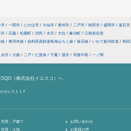
巻市
/
一関市
/
にかほ市
/
大仙市
/
奥州市
/
二戸市
/
秋田市
/
盛岡市
/
釜石市
平沢
/
石脇
/
松園町
/
渋民
/
水沢
/
大住
/
象潟町
/
江刺岩谷堂
本線
/
奥羽本線
/
由利高原鉄道鳥海山ろく線
/
釜石線
/
いわて銀河鉄道
/
秋田
水沢
/
大曲
/
二戸
/
仁賀保
/
千厩
/
湯沢
/
羽後牛島
/
一ノ関
ESQO（株式会社イエスコ）へ
ノールセレスト１Ｆ
売買：戸建て
お問い合わせ
売買：土地
お客様の声