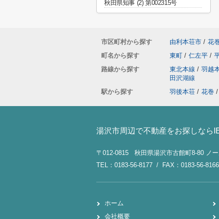
秋田県知事 (2) 第002315号
市区町村から探す
由利本荘市
/
花
町名から探す
東町
/
仁左平
/
路線から探す
東北本線
/
羽越
田沢湖線
駅から探す
羽後本荘
/
花巻
/
湯沢市周辺で不動産をお探しならI
〒012-0815 秋田県湯沢市古館町8-80 
TEL：0183-56-8177 / FAX：0183-56-8166
ホーム
会社概要