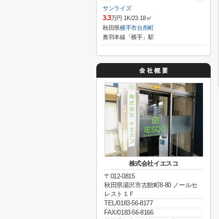
サンライズ
3.3
万円 1K/23.18㎡
秋田県
横手市
台所町
奥羽本線「横手」駅
株式会社イエスコ
〒012-0815
秋田県湯沢市古館町8-80 ノールセ
レスト１Ｆ
TEL/0183-56-8177
FAX/0183-56-8166