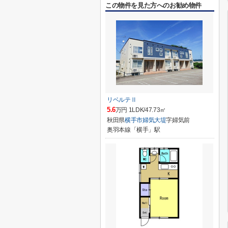
この物件を見た方へのお勧め物件
リベルテⅡ
5.6
万円 1LDK/47.73㎡
秋田県
横手市
婦気大堤
字婦気前
奥羽本線「横手」駅