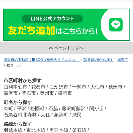
ページトップへ
湯沢市の不動産｜IESQO（株式会社イエスコ）
>
(賃貸)地域から探す
>
湯沢市
>
牧コーポ
市区町村から探す
由利本荘市
/
花巻市
/
にかほ市
/
一関市
/
大仙市
/
秋田市
/
湯沢市
/
釜石市
/
奥州市
/
盛岡市
町名から探す
東町
/
平沢
/
松園町
/
石脇
/
藤沢町藤沢
/
関が丘
/
石鳥谷町北寺林
/
大住
/
象潟町
/
渋民
路線から探す
羽越本線
/
東北本線
/
奥羽本線
/
釜石線
/