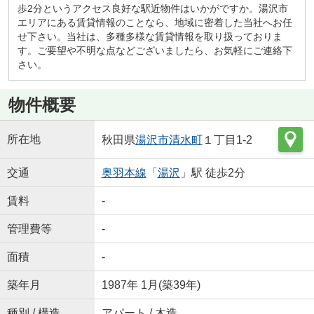
歩2分というアクセス良好な駅近物件はいかがですか。湯沢市
エリアにある賃貸情報のことなら、地域に密着した当社へお任
せ下さい。当社は、多種多様な賃貸情報を取り扱っておりま
す。ご要望や不明な点などございましたら、お気軽にご連絡下
さい。
物件概要
所在地
秋田県
湯沢市
清水町
１丁目1-2
交通
奥羽本線
「
湯沢
」駅 徒歩2分
賃料
-
管理費等
-
面積
-
築年月
1987年 1月(築39年)
種別 / 構造
アパート / 木造