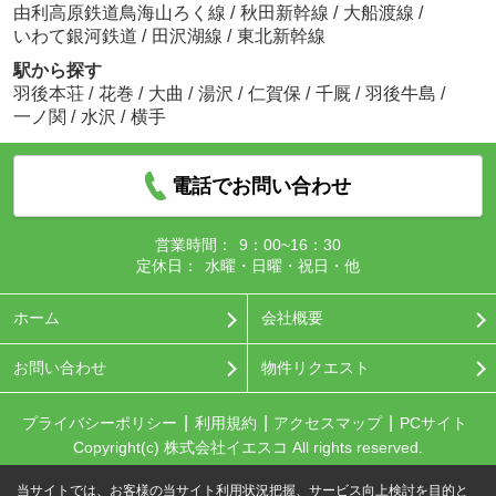
由利高原鉄道鳥海山ろく線
/
秋田新幹線
/
大船渡線
/
いわて銀河鉄道
/
田沢湖線
/
東北新幹線
駅から探す
羽後本荘
/
花巻
/
大曲
/
湯沢
/
仁賀保
/
千厩
/
羽後牛島
/
一ノ関
/
水沢
/
横手
電話でお問い合わせ
営業時間：
9：00~16：30
定休日：
水曜・日曜・祝日・他
ホーム
会社概要
お問い合わせ
物件リクエスト
プライバシーポリシー
利用規約
アクセスマップ
PCサイト
Copyright(c) 株式会社イエスコ All rights reserved.
当サイトでは、お客様の当サイト利用状況把握、サービス向上検討を目的と