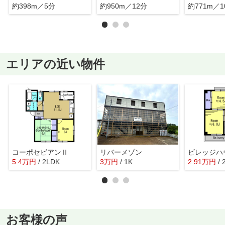
約398m／5分
約950m／12分
約771m／1
エリアの近い物件
コーポセビアンⅡ
リバーメゾン
5.4
万
円
/ 2LDK
3
万
円
/ 1K
2.91
万
円
/ 
お客様の声