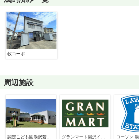
牧コーポ
周辺施設
認定こども園湯沢若草幼稚園
グランマート湯沢インター店
ローソン 