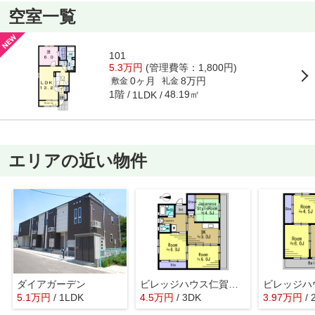
空室一覧
101
5.3万円
(管理費等：1,800円)
0ヶ月
8万円
敷金
礼金
1階
48.19㎡
1LDK
エリアの近い物件
ダイアガーデン
ビレッジハウス仁賀保2号棟
5.1
万
円
/ 1LDK
4.5
万
円
/ 3DK
3.97
万
円
/ 