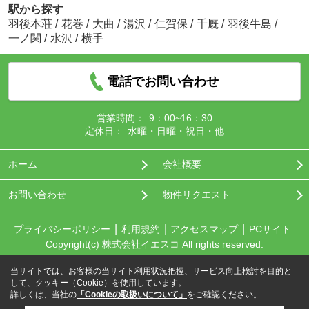
駅から探す
羽後本荘
/
花巻
/
大曲
/
湯沢
/
仁賀保
/
千厩
/
羽後牛島
/
一ノ関
/
水沢
/
横手
電話でお問い合わせ
営業時間：
9：00~16：30
定休日：
水曜・日曜・祝日・他
ホーム
会社概要
お問い合わせ
物件リクエスト
プライバシーポリシー
利用規約
アクセスマップ
PCサイト
Copyright(c) 株式会社イエスコ All rights reserved.
当サイトでは、お客様の当サイト利用状況把握、サービス向上検討を目的と
して、クッキー（Cookie）を使用しています。
詳しくは、当社の
「Cookieの取扱いについて」
をご確認ください。