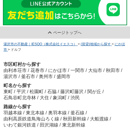
ページトップへ
湯沢市の不動産｜IESQO（株式会社イエスコ）
>
(賃貸)地域から探す
>
にかほ
市
>
ドルフ
市区町村から探す
由利本荘市
/
花巻市
/
にかほ市
/
一関市
/
大仙市
/
秋田市
/
湯沢市
/
釜石市
/
奥州市
/
盛岡市
町名から探す
東町
/
平沢
/
松園町
/
石脇
/
藤沢町藤沢
/
関が丘
/
石鳥谷町北寺林
/
大住
/
象潟町
/
渋民
路線から探す
羽越本線
/
東北本線
/
奥羽本線
/
釜石線
/
由利高原鉄道鳥海山ろく線
/
秋田新幹線
/
大船渡線
/
いわて銀河鉄道
/
田沢湖線
/
東北新幹線