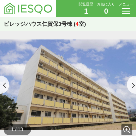
閲覧履歴
お気に入り
メニュー
1
0
ビレッジハウス仁賀保3号棟 (
4
室)
1 / 13