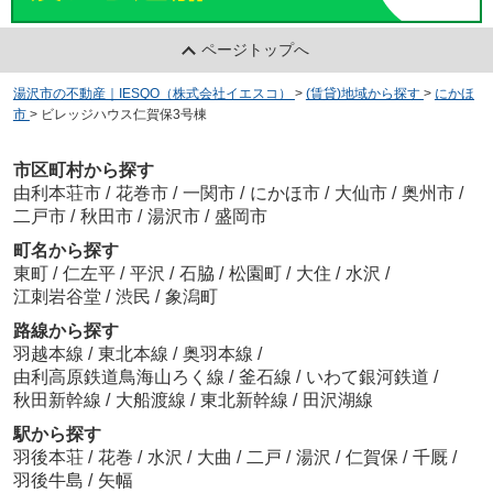
ページトップへ
湯沢市の不動産｜IESQO（株式会社イエスコ）
>
(賃貸)地域から探す
>
にかほ
市
>
ビレッジハウス仁賀保3号棟
市区町村から探す
由利本荘市
/
花巻市
/
一関市
/
にかほ市
/
大仙市
/
奥州市
/
二戸市
/
秋田市
/
湯沢市
/
盛岡市
町名から探す
東町
/
仁左平
/
平沢
/
石脇
/
松園町
/
大住
/
水沢
/
江刺岩谷堂
/
渋民
/
象潟町
路線から探す
羽越本線
/
東北本線
/
奥羽本線
/
由利高原鉄道鳥海山ろく線
/
釜石線
/
いわて銀河鉄道
/
秋田新幹線
/
大船渡線
/
東北新幹線
/
田沢湖線
駅から探す
羽後本荘
/
花巻
/
水沢
/
大曲
/
二戸
/
湯沢
/
仁賀保
/
千厩
/
羽後牛島
/
矢幅