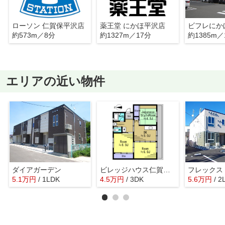
ローソン 仁賀保平沢店
薬王堂 にかほ平沢店
ビフレにか
約573m／8分
約1327m／17分
約1385m／
エリアの近い物件
ダイアガーデン
ビレッジハウス仁賀保2号棟
5.1
万
円
/ 1LDK
4.5
万
円
/ 3DK
5.6
万
円
/ 2