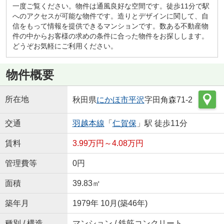
一度ご覧ください。物件は通風良好な空間です。徒歩11分で駅
へのアクセスが可能な物件です。造りとデザインに関して、自
信をもって情報を提供できるマンションです。数ある不動産物
件の中からお客様の求めの条件に合った物件をお探しします。
どうぞお気軽にご利用ください。
物件概要
所在地
秋田県
にかほ市
平沢
字田角森71-2
交通
羽越本線
「
仁賀保
」駅 徒歩11分
賃料
3.99万円～4.08万円
管理費等
0円
面積
39.83㎡
築年月
1979年 10月(築46年)
種別 / 構造
マンション / 鉄筋コンクリート