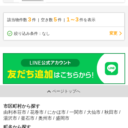
3
5
1～3
該当物件数
件
空き数
件
件を表示
変更
絞り込み条件：
なし
ページトップへ
市区町村から探す
由利本荘市
/
花巻市
/
にかほ市
/
一関市
/
大仙市
/
秋田市
/
湯沢市
/
釜石市
/
奥州市
/
盛岡市
町名から探す