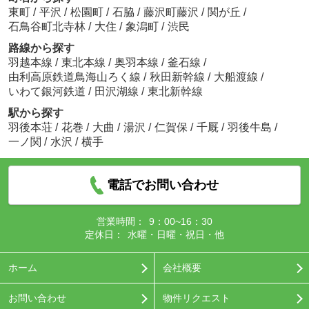
東町
/
平沢
/
松園町
/
石脇
/
藤沢町藤沢
/
関が丘
/
石鳥谷町北寺林
/
大住
/
象潟町
/
渋民
路線から探す
羽越本線
/
東北本線
/
奥羽本線
/
釜石線
/
由利高原鉄道鳥海山ろく線
/
秋田新幹線
/
大船渡線
/
いわて銀河鉄道
/
田沢湖線
/
東北新幹線
駅から探す
羽後本荘
/
花巻
/
大曲
/
湯沢
/
仁賀保
/
千厩
/
羽後牛島
/
一ノ関
/
水沢
/
横手
電話でお問い合わせ
営業時間：
9：00~16：30
定休日：
水曜・日曜・祝日・他
ホーム
会社概要
お問い合わせ
物件リクエスト