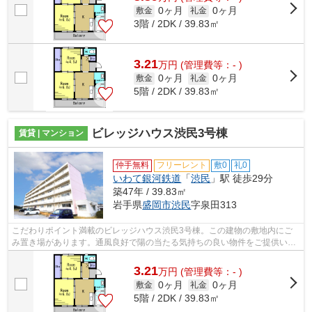
0ヶ月
0ヶ月
敷金
礼金
3階 / 2DK / 39.83㎡
3.21
万
円
(管理費等：- )
0ヶ月
0ヶ月
敷金
礼金
5階 / 2DK / 39.83㎡
ビレッジハウス渋民3号棟
賃貸 | マンション
仲手無料
フリーレント
敷0
礼0
いわて銀河鉄道
「
渋民
」駅 徒歩29分
築47年 / 39.83㎡
岩手県
盛岡市
渋民
字泉田313
こだわりポイント満載のビレッジハウス渋民3号棟。この建物の敷地内にご
み置き場があります。通風良好で陽の当たる気持ちの良い物件をご提供いた
します。こちらはマンションタイプにな...
3.21
万
円
(管理費等：- )
0ヶ月
0ヶ月
敷金
礼金
5階 / 2DK / 39.83㎡