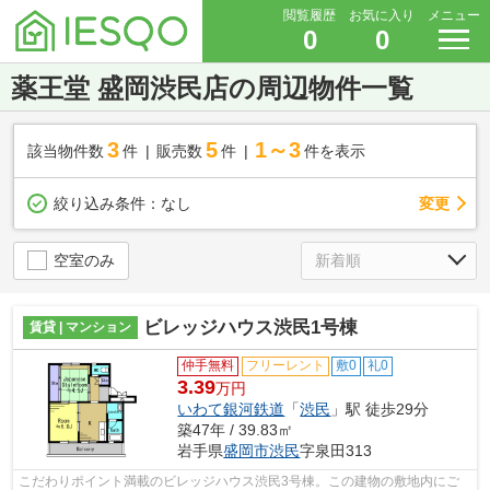
閲覧履歴
お気に入り
メニュー
0
0
薬王堂 盛岡渋民店の周辺物件一覧
3
5
1～3
該当物件数
件
販売数
件
件を表示
変更
絞り込み条件：
なし
空室のみ
ビレッジハウス渋民1号棟
賃貸 | マンション
仲手無料
フリーレント
敷0
礼0
3.39
万円
いわて銀河鉄道
「
渋民
」駅 徒歩29分
築47年 / 39.83㎡
岩手県
盛岡市
渋民
字泉田313
こだわりポイント満載のビレッジハウス渋民3号棟。この建物の敷地内にご