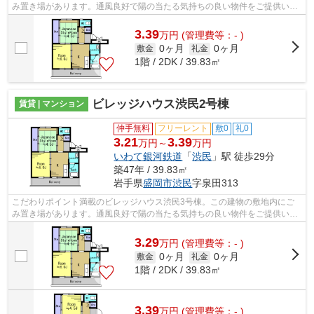
み置き場があります。通風良好で陽の当たる気持ちの良い物件をご提供いた
します。こちらはマンションタイプにな...
3.39
万
円
(管理費等：- )
0ヶ月
0ヶ月
敷金
礼金
1階 / 2DK / 39.83㎡
ビレッジハウス渋民2号棟
賃貸 | マンション
仲手無料
フリーレント
敷0
礼0
3.21
3.39
万円～
万円
いわて銀河鉄道
「
渋民
」駅 徒歩29分
築47年 / 39.83㎡
岩手県
盛岡市
渋民
字泉田313
こだわりポイント満載のビレッジハウス渋民3号棟。この建物の敷地内にご
み置き場があります。通風良好で陽の当たる気持ちの良い物件をご提供いた
します。こちらはマンションタイプにな...
3.29
万
円
(管理費等：- )
0ヶ月
0ヶ月
敷金
礼金
1階 / 2DK / 39.83㎡
3.39
万
円
(管理費等：- )