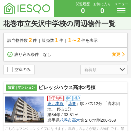
閲覧履歴
お気に入り
メニュー
0
0
花巻市立矢沢中学校の周辺物件一覧
2
1
1～2
該当物件数
件
販売数
件
件を表示
変更
絞り込み条件：
なし
空室のみ
ビレッジハウス高木2号棟
賃貸 | マンション
仲手無料
敷0
礼0
東北本線
「
花巻
」駅 バス12分 「高木団
地」 停歩1分
築54年 / 33.51㎡
岩手県
花巻市
高木
第２０地割200-369
こちらはマンションタイプになります。風通しのよさが魅力の物件です。景