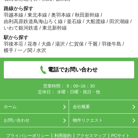
路線から探す
羽越本線
/
東北本線
/
奥羽本線
/
秋田新幹線
/
由利高原鉄道鳥海山ろく線
/
釜石線
/
大船渡線
/
田沢湖線
/
いわて銀河鉄道
/
東北新幹線
駅から探す
羽後本荘
/
花巻
/
大曲
/
湯沢
/
仁賀保
/
千厩
/
羽後牛島
/
横手
/
一ノ関
/
水沢
電話でお問い合わせ
営業時間：
9：00~16：30
定休日：
水曜・日曜・祝日・他
ホーム
会社概要
お問い合わせ
物件リクエスト
プライバシーポリシー
利用規約
アクセスマップ
PCサイト