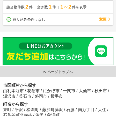
2
1
1～2
該当物件数
件
空き数
件
件を表示
変更
絞り込み条件：
なし
ページトップへ
市区町村から探す
由利本荘市
/
花巻市
/
にかほ市
/
一関市
/
大仙市
/
秋田市
/
湯沢市
/
釜石市
/
盛岡市
/
横手市
町名から探す
東町
/
平沢
/
松園町
/
藤沢町藤沢
/
石脇
/
南万丁目
/
大住
/
石鳥谷町北寺林
/
渋民
/
象潟町