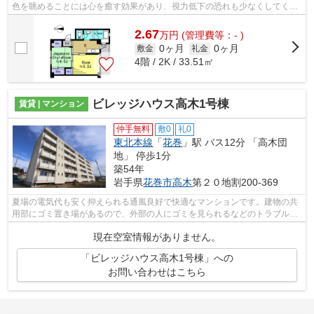
色を眺めることには心を癒す効果があり、視力低下の恐れも少なくしてくれ
ます。注目を集めているのが、敷地内...
2.67
万
円
(管理費等：- )
0ヶ月
0ヶ月
敷金
礼金
4階 / 2K / 33.51㎡
ビレッジハウス高木1号棟
賃貸 | マンション
仲手無料
敷0
礼0
東北本線
「
花巻
」駅 バス12分 「高木団
地」 停歩1分
築54年
岩手県
花巻市
高木
第２０地割200-369
夏場の電気代も安く抑えられる通風良好で快適なマンションです。建物の共
用部にゴミ置き場があるので、外部の人にゴミを見られるなどのトラブル回
避につながります。良好な眺望で癒さ...
現在空室情報がありません。
「ビレッジハウス高木1号棟」への
お問い合わせはこちら