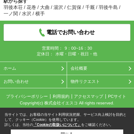
駅から探す
羽後本荘
/
花巻
/
大曲
/
湯沢
/
仁賀保
/
千厩
/
羽後牛島
/
一ノ関
/
水沢
/
横手
電話でお問い合わせ
営業時間：
9：00~16：30
定休日：
水曜・日曜・祝日・他
ホーム
会社概要
お問い合わせ
物件リクエスト
プライバシーポリシー
利用規約
アクセスマップ
PCサイト
Copyright(c) 株式会社イエスコ All rights reserved.
当サイトでは、お客様の当サイト利用状況把握、サービス向上検討を目的と
して、クッキー（Cookie）を使用しています。
詳しくは、当社の
「Cookieの取扱いについて」
をご確認ください。