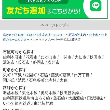
ページトップへ
湯沢市の不動産｜IESQO（株式会社イエスコ）
>
周辺施設案内
>
北上市
>
北上
市のホームセンター
>
ホーマック スーパーデポ北上藤沢店
市区町村から探す
由利本荘市
/
花巻市
/
にかほ市
/
一関市
/
大仙市
/
秋田市
/
湯沢市
/
釜石市
/
盛岡市
/
奥州市
町名から探す
東町
/
平沢
/
松園町
/
石脇
/
藤沢町藤沢
/
南万丁目
/
関が丘
/
渋民
/
石鳥谷町北寺林
/
大住
路線から探す
羽越本線
/
東北本線
/
奥羽本線
/
秋田新幹線
/
由利高原鉄道鳥海山ろく線
/
釜石線
/
大船渡線
/
田沢湖線
/
いわて銀河鉄道
/
東北新幹線