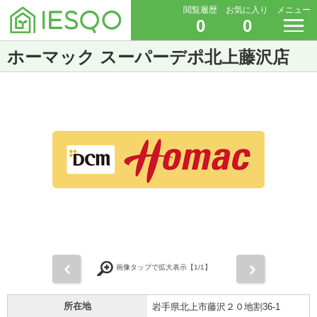
閲覧履歴
お気に入り
メニュー
0
0
ホーマック スーパーデポ北上藤沢店
前
次
画像タップで拡大表示【
1
/1】
所在地
岩手県北上市藤沢２０地割36-1