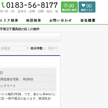
00
00
00~16：30
定休日：
水曜・日曜・祝日・他
手県立千厩高校の近くの物件
表示件数：
12
「雇用促進住宅前」 停歩6分
コンクリート
ウス梅田3号棟」です。家から454mのと
王堂 一関千厩店があります。眺望良好