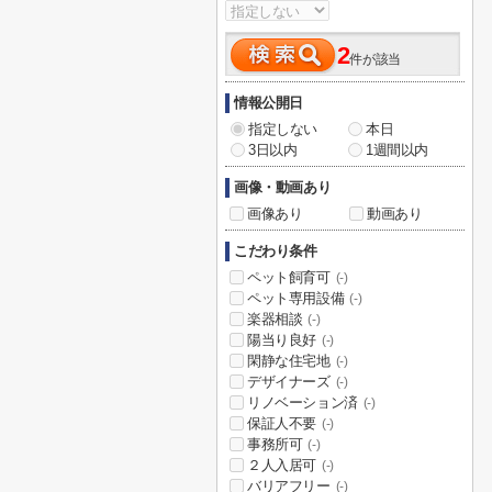
2
件が該当
情報公開日
指定しない
本日
3日以内
1週間以内
画像・動画あり
画像あり
動画あり
こだわり条件
ペット飼育可
(-)
ペット専用設備
(-)
楽器相談
(-)
陽当り良好
(-)
閑静な住宅地
(-)
デザイナーズ
(-)
リノベーション済
(-)
保証人不要
(-)
事務所可
(-)
２人入居可
(-)
バリアフリー
(-)