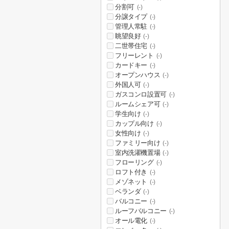
分割可
(-)
分譲タイプ
(-)
管理人常駐
(-)
眺望良好
(-)
二世帯住宅
(-)
フリーレント
(-)
カードキー
(-)
オープンハウス
(-)
外国人可
(-)
ガスコンロ設置可
(-)
ルームシェア可
(-)
学生向け
(-)
カップル向け
(-)
女性向け
(-)
ファミリー向け
(-)
室内洗濯機置場
(-)
フローリング
(-)
ロフト付き
(-)
メゾネット
(-)
ベランダ
(-)
バルコニー
(-)
ルーフバルコニー
(-)
オール電化
(-)