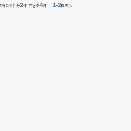
2
4
1-2
該当公開件数
棟 空き数
件
棟表示