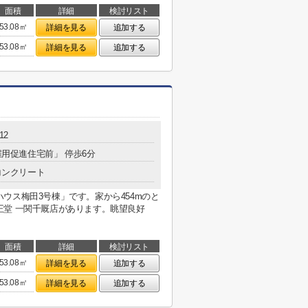
面積
詳細
検討リスト
53.08㎡
詳細を見る
追加する
53.08㎡
詳細を見る
追加する
12
「雇用促進住宅前」 停歩6分
コンクリート
ウス梅田3号棟」です。家から454mのと
王堂 一関千厩店があります。眺望良好
面積
詳細
検討リスト
53.08㎡
詳細を見る
追加する
53.08㎡
詳細を見る
追加する