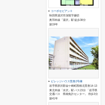
コーポセビアンⅡ
秋田県湯沢市深堀字鎌切
奥羽本線「湯沢」駅 徒歩38分
築19年
ビレッジハウス荒巻2号棟
岩手県胆沢郡金ケ崎町西根北荒巻14-13
東北本線「水沢」駅 バス23分 「岩手県
交通バス 県南免許センター」 停歩3分
築41年