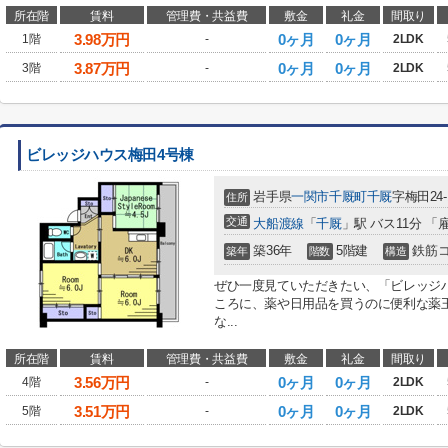
所在階
賃料
管理費・共益費
敷金
礼金
間取り
3.98
万円
0ヶ月
0ヶ月
1階
-
2LDK
3.87
万円
0ヶ月
0ヶ月
3階
-
2LDK
ビレッジハウス梅田4号棟
岩手県
一関市
千厩町千厩
字梅田24-
住所
交通
大船渡線
「
千厩
」駅 バス11分 
築36年
5階建
鉄筋
築年
階数
構造
ぜひ一度見ていただきたい、「ビレッジハ
ころに、薬や日用品を買うのに便利な薬
な...
所在階
賃料
管理費・共益費
敷金
礼金
間取り
3.56
万円
0ヶ月
0ヶ月
4階
-
2LDK
3.51
万円
0ヶ月
0ヶ月
5階
-
2LDK