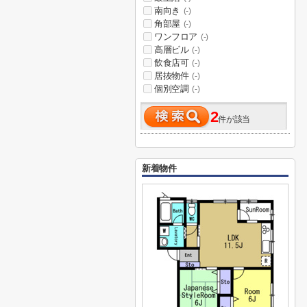
南向き
(-)
角部屋
(-)
ワンフロア
(-)
高層ビル
(-)
飲食店可
(-)
居抜物件
(-)
個別空調
(-)
2
件が該当
新着物件