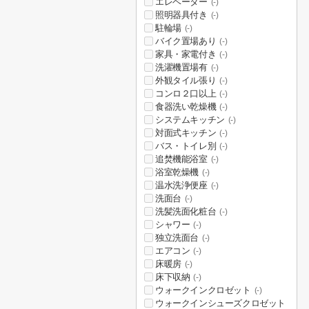
エレベーター
(-)
照明器具付き
(-)
駐輪場
(-)
バイク置場あり
(-)
家具・家電付き
(-)
洗濯機置場有
(-)
外観タイル張り
(-)
コンロ２口以上
(-)
食器洗い乾燥機
(-)
システムキッチン
(-)
対面式キッチン
(-)
バス・トイレ別
(-)
追焚機能浴室
(-)
浴室乾燥機
(-)
温水洗浄便座
(-)
洗面台
(-)
洗髪洗面化粧台
(-)
シャワー
(-)
独立洗面台
(-)
エアコン
(-)
床暖房
(-)
床下収納
(-)
ウォークインクロゼット
(-)
ウォークインシューズクロゼット