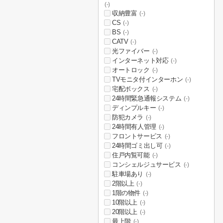
(-)
収納豊富
(-)
CS
(-)
BS
(-)
CATV
(-)
光ファイバー
(-)
インターネット対応
(-)
オートロック
(-)
TVモニタ付インターホン
(-)
宅配ボックス
(-)
24時間緊急通報システム
(-)
ディンプルキー
(-)
防犯カメラ
(-)
24時間有人管理
(-)
フロントサービス
(-)
24時間ゴミ出し可
(-)
住戸内覧可能
(-)
コンシェルジュサービス
(-)
駐車場あり
(-)
2階以上
(-)
1階の物件
(-)
10階以上
(-)
20階以上
(-)
最上階
(-)