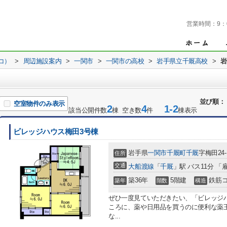
営業時間：
9：
コ）
>
周辺施設案内
>
一関市
>
一関市の高校
>
岩手県立千厩高校
>
岩
並び順：
空室物件のみ表示
2
4
1-2
該当公開件数
棟 空き数
件
棟表示
ビレッジハウス梅田3号棟
岩手県
一関市
千厩町千厩
字梅田24-
住所
交通
大船渡線
「
千厩
」駅 バス11分 
築36年
5階建
鉄筋
築年
階数
構造
ぜひ一度見ていただきたい、「ビレッジハ
ころに、薬や日用品を買うのに便利な薬
な...