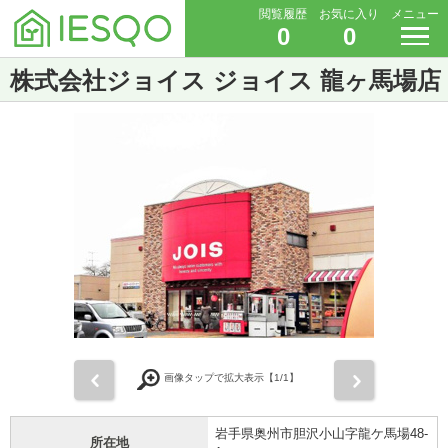
閲覧履歴
お気に入り
メニュー
0
0
株式会社ジョイス ジョイス 龍ヶ馬場店
前
次
画像タップで拡大表示【
1
/1】
岩手県奥州市胆沢小山字龍ケ馬場48-
所在地