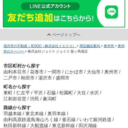
ページトップへ
湯沢市の不動産｜IESQO（株式会社イエスコ）
>
周辺施設案内
>
奥州市
>
奥州
市のスーパー
>
株式会社ジョイス ジョイス 龍ヶ馬場店
市区町村から探す
由利本荘市
/
花巻市
/
一関市
/
にかほ市
/
大仙市
/
奥州市
/
二戸市
/
秋田市
/
湯沢市
/
盛岡市
町名から探す
東町
/
仁左平
/
平沢
/
石脇
/
松園町
/
大住
/
水沢
/
江刺岩谷堂
/
渋民
/
象潟町
路線から探す
羽越本線
/
東北本線
/
奥羽本線
/
由利高原鉄道鳥海山ろく線
/
釜石線
/
いわて銀河鉄道
/
秋田新幹線
/
大船渡線
/
東北新幹線
/
田沢湖線