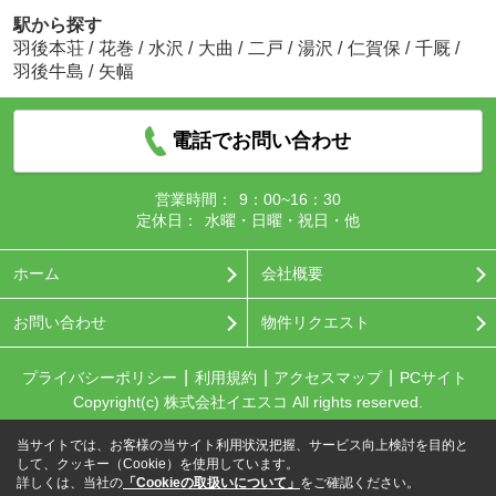
駅から探す
羽後本荘
/
花巻
/
水沢
/
大曲
/
二戸
/
湯沢
/
仁賀保
/
千厩
/
羽後牛島
/
矢幅
電話でお問い合わせ
営業時間：
9：00~16：30
定休日：
水曜・日曜・祝日・他
ホーム
会社概要
お問い合わせ
物件リクエスト
プライバシーポリシー
利用規約
アクセスマップ
PCサイト
Copyright(c) 株式会社イエスコ All rights reserved.
当サイトでは、お客様の当サイト利用状況把握、サービス向上検討を目的と
して、クッキー（Cookie）を使用しています。
詳しくは、当社の
「Cookieの取扱いについて」
をご確認ください。