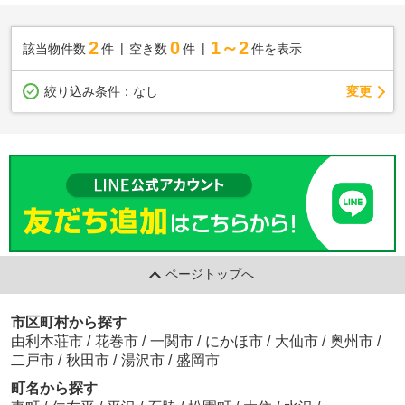
2
0
1～2
該当物件数
件
空き数
件
件を表示
変更
絞り込み条件：
なし
ページトップへ
市区町村から探す
由利本荘市
/
花巻市
/
一関市
/
にかほ市
/
大仙市
/
奥州市
/
二戸市
/
秋田市
/
湯沢市
/
盛岡市
町名から探す