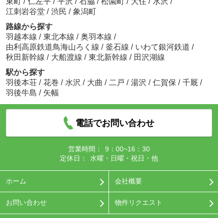
東町
/
仁左平
/
平沢
/
石脇
/
松園町
/
大住
/
水沢
/
江刺岩谷堂
/
渋民
/
象潟町
路線から探す
羽越本線
/
東北本線
/
奥羽本線
/
由利高原鉄道鳥海山ろく線
/
釜石線
/
いわて銀河鉄道
/
秋田新幹線
/
大船渡線
/
東北新幹線
/
田沢湖線
駅から探す
羽後本荘
/
花巻
/
水沢
/
大曲
/
二戸
/
湯沢
/
仁賀保
/
千厩
/
羽後牛島
/
矢幅
電話でお問い合わせ
営業時間：
9：00~16：30
定休日：
水曜・日曜・祝日・他
ホーム
会社概要
お問い合わせ
物件リクエスト