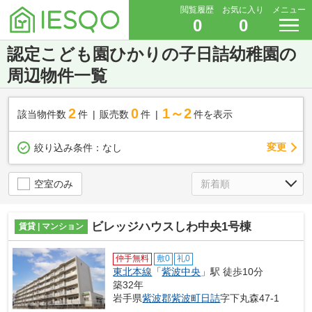
閲覧履歴
お気に入り
メニュー
0
0
認定こども園ひかりの子日詰幼稚園の
周辺物件一覧
2
0
1～2
該当物件数
件
販売数
件
件を表示
変更
絞り込み条件：
なし
空室のみ
ビレッジハウスしわ中央1号棟
賃貸 | マンション
仲手無料
敷0
礼0
東北本線
「
紫波中央
」駅 徒歩10分
築32年
岩手県
紫波郡紫波町
日詰
字下丸森47-1