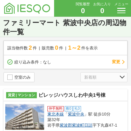
閲覧履歴
お気に入り
メニュー
0
0
ファミリーマート 紫波中央店の周辺物
件一覧
2
0
1～2
該当物件数
件
販売数
件
件を表示
変更
絞り込み条件：
なし
空室のみ
ビレッジハウスしわ中央1号棟
賃貸 | マンション
仲手無料
敷0
礼0
東北本線
「
紫波中央
」駅 徒歩10分
築32年
岩手県
紫波郡紫波町
日詰
字下丸森47-1