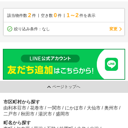
2
0
1～2
該当物件数
件
空き数
件
件を表示
変更
絞り込み条件：
なし
ページトップへ
市区町村から探す
由利本荘市
/
花巻市
/
一関市
/
にかほ市
/
大仙市
/
奥州市
/
二戸市
/
秋田市
/
湯沢市
/
盛岡市
町名から探す