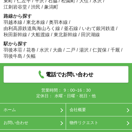
東町
/
仁左平
/
平沢
/
石脇
/
松園町
/
大住
/
水沢
/
江刺岩谷堂
/
渋民
/
象潟町
路線から探す
羽越本線
/
東北本線
/
奥羽本線
/
由利高原鉄道鳥海山ろく線
/
釜石線
/
いわて銀河鉄道
/
秋田新幹線
/
大船渡線
/
東北新幹線
/
田沢湖線
駅から探す
羽後本荘
/
花巻
/
水沢
/
大曲
/
二戸
/
湯沢
/
仁賀保
/
千厩
/
羽後牛島
/
矢幅
電話でお問い合わせ
営業時間：
9：00~16：30
定休日：
水曜・日曜・祝日・他
ホーム
会社概要
お問い合わせ
物件リクエスト