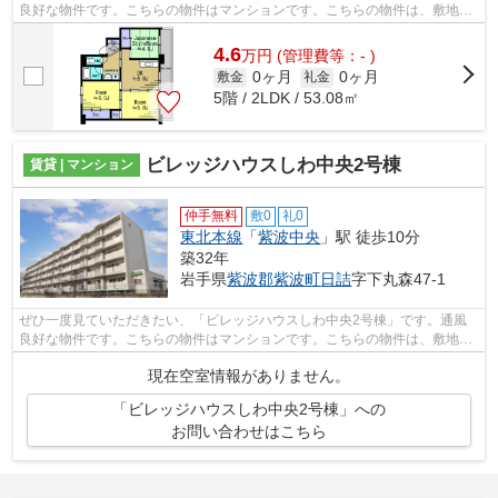
良好な物件です。こちらの物件はマンションです。こちらの物件は、敷地内
ごみ置き場のある物件です。紫波郡紫波...
4.6
万
円
(管理費等：- )
0ヶ月
0ヶ月
敷金
礼金
5階 / 2LDK / 53.08㎡
ビレッジハウスしわ中央2号棟
賃貸 | マンション
仲手無料
敷0
礼0
東北本線
「
紫波中央
」駅 徒歩10分
築32年
岩手県
紫波郡紫波町
日詰
字下丸森47-1
ぜひ一度見ていただきたい、「ビレッジハウスしわ中央2号棟」です。通風
良好な物件です。こちらの物件はマンションです。こちらの物件は、敷地内
ごみ置き場のある物件です。紫波郡紫波...
現在空室情報がありません。
「ビレッジハウスしわ中央2号棟」への
お問い合わせはこちら