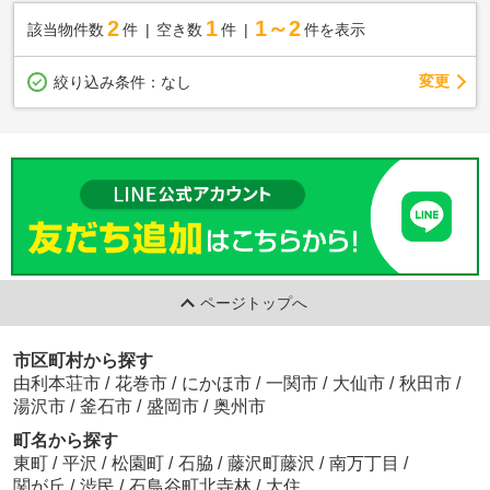
2
1
1～2
該当物件数
件
空き数
件
件を表示
変更
絞り込み条件：
なし
ページトップへ
市区町村から探す
由利本荘市
/
花巻市
/
にかほ市
/
一関市
/
大仙市
/
秋田市
/
湯沢市
/
釜石市
/
盛岡市
/
奥州市
町名から探す
東町
/
平沢
/
松園町
/
石脇
/
藤沢町藤沢
/
南万丁目
/
関が丘
/
渋民
/
石鳥谷町北寺林
/
大住