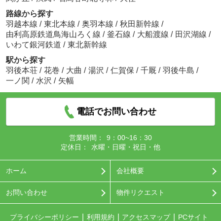
路線から探す
羽越本線
/
東北本線
/
奥羽本線
/
秋田新幹線
/
由利高原鉄道鳥海山ろく線
/
釜石線
/
大船渡線
/
田沢湖線
/
いわて銀河鉄道
/
東北新幹線
駅から探す
羽後本荘
/
花巻
/
大曲
/
湯沢
/
仁賀保
/
千厩
/
羽後牛島
/
一ノ関
/
水沢
/
矢幅
電話でお問い合わせ
営業時間：
9：00~16：30
定休日：
水曜・日曜・祝日・他
ホーム
会社概要
お問い合わせ
物件リクエスト
プライバシーポリシー
利用規約
アクセスマップ
PCサイト