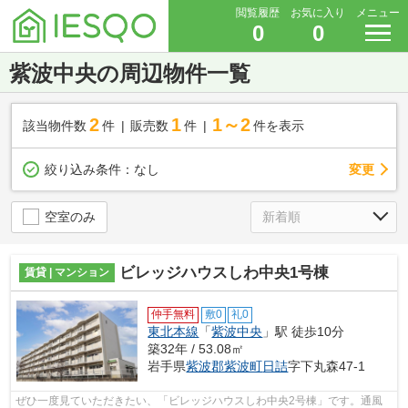
閲覧履歴
お気に入り
メニュー
0
0
紫波中央の周辺物件一覧
2
1
1～2
該当物件数
件
販売数
件
件を表示
変更
絞り込み条件：
なし
空室のみ
ビレッジハウスしわ中央1号棟
賃貸 | マンション
仲手無料
敷0
礼0
東北本線
「
紫波中央
」駅 徒歩10分
築32年 / 53.08㎡
岩手県
紫波郡紫波町
日詰
字下丸森47-1
ぜひ一度見ていただきたい、「ビレッジハウスしわ中央2号棟」です。通風