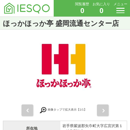
閲覧履歴
お気に入り
メニュー
0
0
ほっかほっか亭 盛岡流通センター店
前
次
画像タップで拡大表示【
1
/1】
岩手県紫波郡矢巾町大字広宮沢第１
所在地