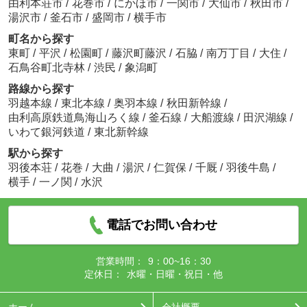
由利本荘市
/
花巻市
/
にかほ市
/
一関市
/
大仙市
/
秋田市
/
湯沢市
/
釜石市
/
盛岡市
/
横手市
町名から探す
東町
/
平沢
/
松園町
/
藤沢町藤沢
/
石脇
/
南万丁目
/
大住
/
石鳥谷町北寺林
/
渋民
/
象潟町
路線から探す
羽越本線
/
東北本線
/
奥羽本線
/
秋田新幹線
/
由利高原鉄道鳥海山ろく線
/
釜石線
/
大船渡線
/
田沢湖線
/
いわて銀河鉄道
/
東北新幹線
駅から探す
羽後本荘
/
花巻
/
大曲
/
湯沢
/
仁賀保
/
千厩
/
羽後牛島
/
横手
/
一ノ関
/
水沢
電話でお問い合わせ
営業時間：
9：00~16：30
定休日：
水曜・日曜・祝日・他
ホーム
会社概要