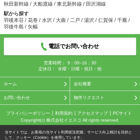
秋田新幹線
/
大船渡線
/
東北新幹線
/
田沢湖線
駅から探す
羽後本荘
/
花巻
/
水沢
/
大曲
/
二戸
/
湯沢
/
仁賀保
/
千厩
/
羽後牛島
/
矢幅
電話でお問い合わせ
営業時間：
9：00~16：30
定休日：
水曜・日曜・祝日・他
ホーム
会社概要
お問い合わせ
物件リクエスト
プライバシーポリシー
利用規約
アクセスマップ
PCサイト
Copyright(c) 株式会社イエスコ All rights reserved.
当サイトでは、お客様の当サイト利用状況把握、サービス向上検討を目的と
して、クッキー（Cookie）を使用しています。