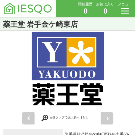
閲覧履歴
お気に入り
メニュー
0
0
薬王堂 岩手金ケ崎東店
前
次
画像タップで拡大表示【
1
/1】
岩手県胆沢郡金ケ崎町西根杉土手68-