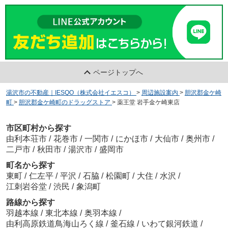
ページトップへ
湯沢市の不動産｜IESQO（株式会社イエスコ）
>
周辺施設案内
>
胆沢郡金ケ崎
町
>
胆沢郡金ケ崎町のドラッグストア
>
薬王堂 岩手金ケ崎東店
市区町村から探す
由利本荘市
/
花巻市
/
一関市
/
にかほ市
/
大仙市
/
奥州市
/
二戸市
/
秋田市
/
湯沢市
/
盛岡市
町名から探す
東町
/
仁左平
/
平沢
/
石脇
/
松園町
/
大住
/
水沢
/
江刺岩谷堂
/
渋民
/
象潟町
路線から探す
羽越本線
/
東北本線
/
奥羽本線
/
由利高原鉄道鳥海山ろく線
/
釜石線
/
いわて銀河鉄道
/