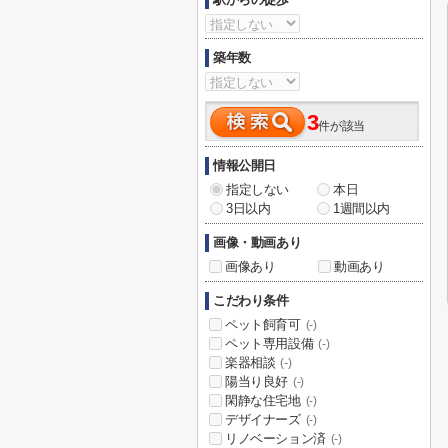
築年数
3
件が該当
情報公開日
指定しない
本日
3日以内
1週間以内
画像・動画あり
画像あり
動画あり
こだわり条件
ペット飼育可
(-)
ペット専用設備
(-)
楽器相談
(-)
陽当り良好
(-)
閑静な住宅地
(-)
デザイナーズ
(-)
リノベーション済
(-)