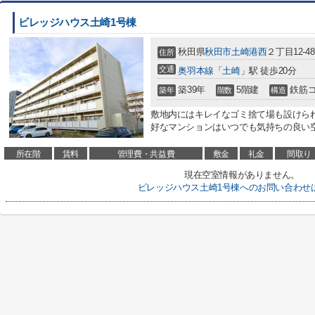
ビレッジハウス土崎1号棟
秋田県
秋田市
土崎港西
２丁目12-48
住所
交通
奥羽本線
「
土崎
」駅 徒歩20分
築39年
5階建
鉄筋
築年
階数
構造
敷地内にはキレイなゴミ捨て場も設けら
好なマンションはいつでも気持ちの良い空
所在階
賃料
管理費・共益費
敷金
礼金
間取り
現在空室情報がありません。
ビレッジハウス土崎1号棟へのお問い合わせ