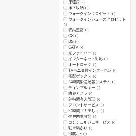
床暖房
(-)
床下収納
(-)
ウォークインクロゼット
(-)
ウォークインシューズクロゼット
(-)
収納豊富
(-)
CS
(-)
BS
(-)
CATV
(-)
光ファイバー
(-)
インターネット対応
(-)
オートロック
(-)
TVモニタ付インターホン
(-)
宅配ボックス
(-)
24時間緊急通報システム
(-)
ディンプルキー
(-)
防犯カメラ
(-)
24時間有人管理
(-)
フロントサービス
(-)
24時間ゴミ出し可
(-)
住戸内覧可能
(-)
コンシェルジュサービス
(-)
駐車場あり
(-)
2階以上
(-)