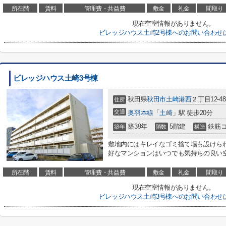
所在階
賃料
管理費・共益費
敷金
礼金
間取り
現在空室情報がありません。
ビレッジハウス土崎2号棟へのお問い合わせ
ビレッジハウス土崎3号棟
秋田県
秋田市
土崎港西
２丁目12-48
住所
交通
奥羽本線
「
土崎
」駅 徒歩20分
築39年
5階建
鉄筋
築年
階数
構造
敷地内にはキレイなゴミ捨て場も設けら
好なマンションはいつでも気持ちの良い空
所在階
賃料
管理費・共益費
敷金
礼金
間取り
現在空室情報がありません。
ビレッジハウス土崎3号棟へのお問い合わせ