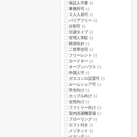
保証人不要
(-)
事務所可
(-)
２人入居可
(-)
バリアフリー
(-)
分割可
(-)
分譲タイプ
(-)
管理人常駐
(-)
眺望良好
(-)
二世帯住宅
(-)
フリーレント
(-)
カードキー
(-)
オープンハウス
(-)
外国人可
(-)
ガスコンロ設置可
(-)
ルームシェア可
(-)
学生向け
(-)
カップル向け
(-)
女性向け
(-)
ファミリー向け
(-)
室内洗濯機置場
(-)
フローリング
(-)
ロフト付き
(-)
メゾネット
(-)
ベランダ
(-)