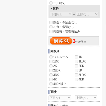
一戸建て
▼賃料
～
敷金・保証金なし
礼金・敷引なし
共益費・管理費込み
3
件が該当
間取り
ワンルーム
1K
1DK
1LDK
2K
2DK
2LDK
3K
3DK
3LDK
4K
4DK
4LDK以上
面積
～
駅からの徒歩