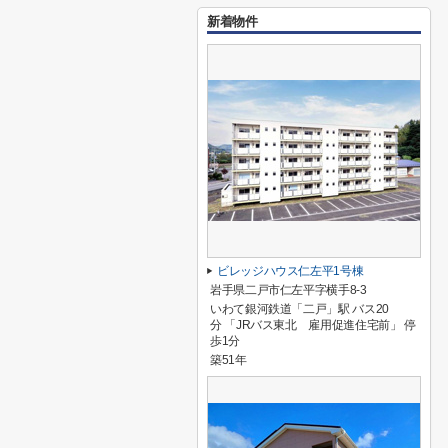
新着物件
ビレッジハウス仁左平1号棟
岩手県二戸市仁左平字横手8-3
いわて銀河鉄道「二戸」駅 バス20
分 「JRバス東北 雇用促進住宅前」 停
歩1分
築51年