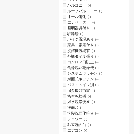
バルコニー
(-)
ルーフバルコニー
(-)
オール電化
(-)
エレベーター
(-)
照明器具付き
(-)
駐輪場
(-)
バイク置場あり
(-)
家具・家電付き
(-)
洗濯機置場有
(-)
外観タイル張り
(-)
コンロ２口以上
(-)
食器洗い乾燥機
(-)
システムキッチン
(-)
対面式キッチン
(-)
バス・トイレ別
(-)
追焚機能浴室
(-)
浴室乾燥機
(-)
温水洗浄便座
(-)
洗面台
(-)
洗髪洗面化粧台
(-)
シャワー
(-)
独立洗面台
(-)
エアコン
(-)