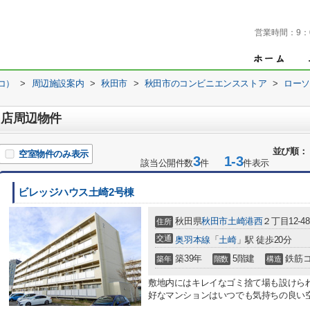
営業時間：
9：
コ）
>
周辺施設案内
>
秋田市
>
秋田市のコンビニエンスストア
>
ローソ
目店周辺物件
並び順：
空室物件のみ表示
3
1-3
該当公開件数
件
件表示
ビレッジハウス土崎2号棟
秋田県
秋田市
土崎港西
２丁目12-48
住所
交通
奥羽本線
「
土崎
」駅 徒歩20分
築39年
5階建
鉄筋
築年
階数
構造
敷地内にはキレイなゴミ捨て場も設けら
好なマンションはいつでも気持ちの良い空