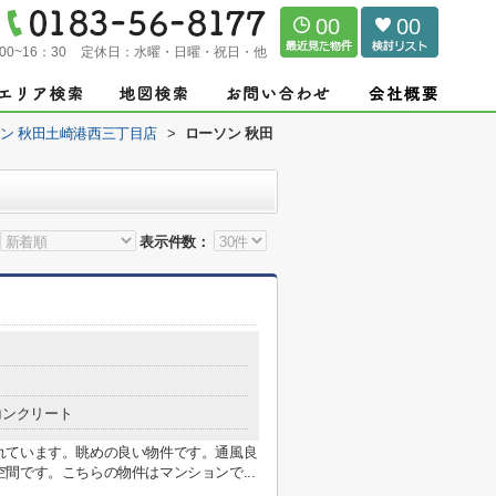
00
00
00~16：30
定休日：
水曜・日曜・祝日・他
ン 秋田土崎港西三丁目店
>
ローソン 秋田
表示件数：
コンクリート
れています。眺めの良い物件です。通風良
間です。こちらの物件はマンションで...