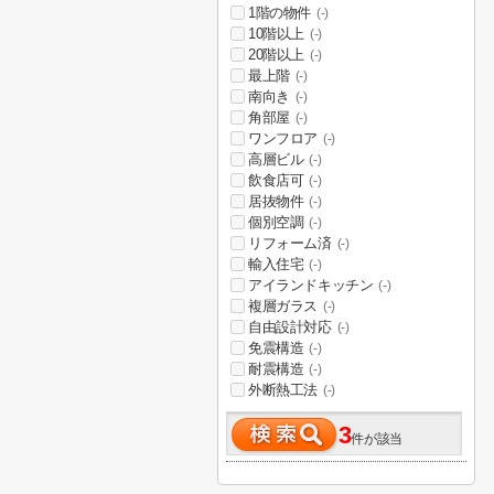
1階の物件
(-)
10階以上
(-)
20階以上
(-)
最上階
(-)
南向き
(-)
角部屋
(-)
ワンフロア
(-)
高層ビル
(-)
飲食店可
(-)
居抜物件
(-)
個別空調
(-)
リフォーム済
(-)
輸入住宅
(-)
アイランドキッチン
(-)
複層ガラス
(-)
自由設計対応
(-)
免震構造
(-)
耐震構造
(-)
外断熱工法
(-)
3
件が該当