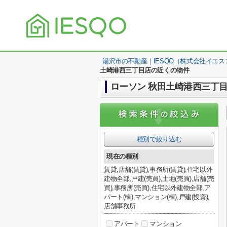
湯沢市の不動産｜IESQO（株式会社イエス
土崎港西三丁目店の近くの物件
ローソン 秋田土崎港西三丁
種別で絞り込む
現在の種別
賃貸,店舗(賃貸),事務所(賃貸),住宅以外
建物全部,戸建(売買),土地(売買),店舗(売
買),事務所(売買),住宅以外建物全部,ア
パート(棟),マンション(棟),戸建(投資),
店舗事務所
アパート
マンション