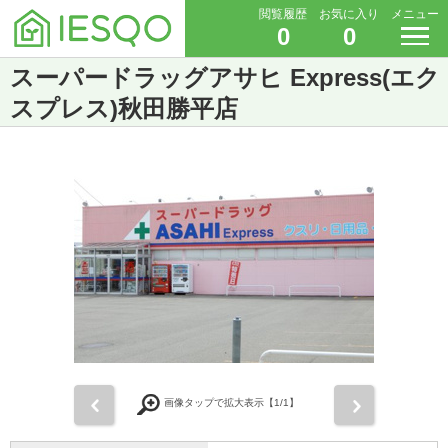
閲覧履歴
お気に入り
メニュー
0
0
スーパードラッグアサヒ Express(エク
スプレス)秋田勝平店
前
次
画像タップで拡大表示【
1
/1】