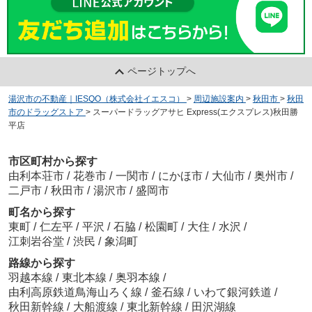
ページトップへ
湯沢市の不動産｜IESQO（株式会社イエスコ）
>
周辺施設案内
>
秋田市
>
秋田
市のドラッグストア
>
スーパードラッグアサヒ Express(エクスプレス)秋田勝
平店
市区町村から探す
由利本荘市
/
花巻市
/
一関市
/
にかほ市
/
大仙市
/
奥州市
/
二戸市
/
秋田市
/
湯沢市
/
盛岡市
町名から探す
東町
/
仁左平
/
平沢
/
石脇
/
松園町
/
大住
/
水沢
/
江刺岩谷堂
/
渋民
/
象潟町
路線から探す
羽越本線
/
東北本線
/
奥羽本線
/
由利高原鉄道鳥海山ろく線
/
釜石線
/
いわて銀河鉄道
/
秋田新幹線
/
大船渡線
/
東北新幹線
/
田沢湖線