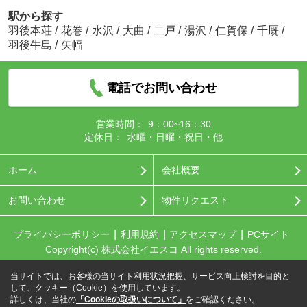
駅から探す
羽後本荘
/
花巻
/
水沢
/
大曲
/
二戸
/
湯沢
/
仁賀保
/
千厩
/
羽後牛島
/
矢幅
電話でお問い合わせ
営業時間：
9：00~16：30
定休日：
水曜・日曜・祝日・他
ホーム
会社概要
お問い合わせ
物件リクエスト
プライバシーポリシー
利用規約
アクセスマップ
PCサイト
Copyright(c) 株式会社イエスコ All rights reserved.
当サイトでは、お客様の当サイト利用状況把握、サービス向上検討を目的と
して、クッキー（Cookie）を使用しています。
詳しくは、当社の
「Cookieの取扱いについて」
をご確認ください。