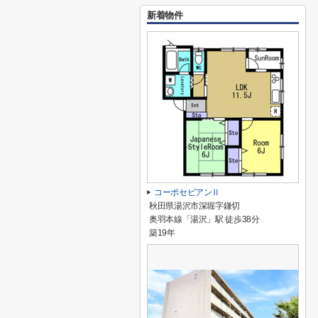
新着物件
コーポセビアンⅡ
秋田県湯沢市深堀字鎌切
奥羽本線「湯沢」駅 徒歩38分
築19年