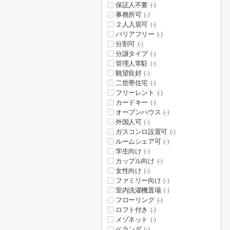
保証人不要
(-)
事務所可
(-)
２人入居可
(-)
バリアフリー
(-)
分割可
(-)
分譲タイプ
(-)
管理人常駐
(-)
眺望良好
(-)
二世帯住宅
(-)
フリーレント
(-)
カードキー
(-)
オープンハウス
(-)
外国人可
(-)
ガスコンロ設置可
(-)
ルームシェア可
(-)
学生向け
(-)
カップル向け
(-)
女性向け
(-)
ファミリー向け
(-)
室内洗濯機置場
(-)
フローリング
(-)
ロフト付き
(-)
メゾネット
(-)
ベランダ
(-)