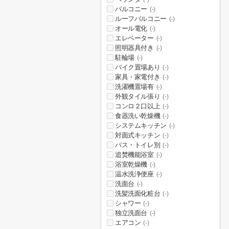
バルコニー
(-)
ルーフバルコニー
(-)
オール電化
(-)
エレベーター
(-)
照明器具付き
(-)
駐輪場
(-)
バイク置場あり
(-)
家具・家電付き
(-)
洗濯機置場有
(-)
外観タイル張り
(-)
コンロ２口以上
(-)
食器洗い乾燥機
(-)
システムキッチン
(-)
対面式キッチン
(-)
バス・トイレ別
(-)
追焚機能浴室
(-)
浴室乾燥機
(-)
温水洗浄便座
(-)
洗面台
(-)
洗髪洗面化粧台
(-)
シャワー
(-)
独立洗面台
(-)
エアコン
(-)