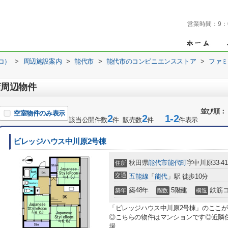
営業時間：
9：
コ）
>
周辺施設案内
>
能代市
>
能代市のコンビニエンスストア
>
ファミ
店周辺物件
並び順：
空室物件のみ表示
2
2
1-2
該当公開件数
件 販売数
件
件表示
ビレッジハウス中川原2号棟
秋田県
能代市
能代町
字中川原33-41
住所
交通
五能線
「
能代
」駅 徒歩10分
築48年
5階建
鉄筋
築年
階数
構造
「ビレッジハウス中川原2号棟」のここ
◎こちらの物件はマンションです◎近隣
場...