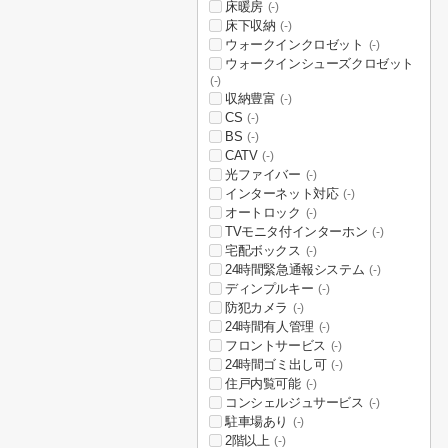
床暖房
(-)
床下収納
(-)
ウォークインクロゼット
(-)
ウォークインシューズクロゼット
(-)
収納豊富
(-)
CS
(-)
BS
(-)
CATV
(-)
光ファイバー
(-)
インターネット対応
(-)
オートロック
(-)
TVモニタ付インターホン
(-)
宅配ボックス
(-)
24時間緊急通報システム
(-)
ディンプルキー
(-)
防犯カメラ
(-)
24時間有人管理
(-)
フロントサービス
(-)
24時間ゴミ出し可
(-)
住戸内覧可能
(-)
コンシェルジュサービス
(-)
駐車場あり
(-)
2階以上
(-)