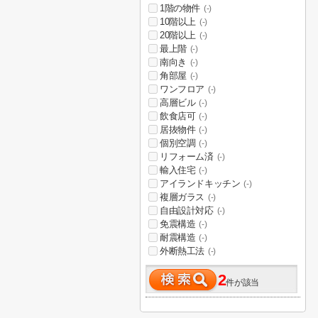
1階の物件
(-)
10階以上
(-)
20階以上
(-)
最上階
(-)
南向き
(-)
角部屋
(-)
ワンフロア
(-)
高層ビル
(-)
飲食店可
(-)
居抜物件
(-)
個別空調
(-)
リフォーム済
(-)
輸入住宅
(-)
アイランドキッチン
(-)
複層ガラス
(-)
自由設計対応
(-)
免震構造
(-)
耐震構造
(-)
外断熱工法
(-)
2
件が該当