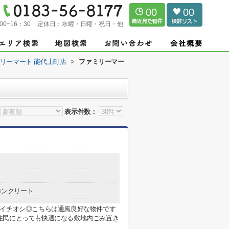
00
00
00~16：30
定休日：
水曜・日曜・祝日・他
リーマート 能代上町店
>
ファミリーマー
表示件数：
コンクリート
がイチオシ◎こちらは通風良好な物件です
住民にとっても快適になる敷地内ごみ置き