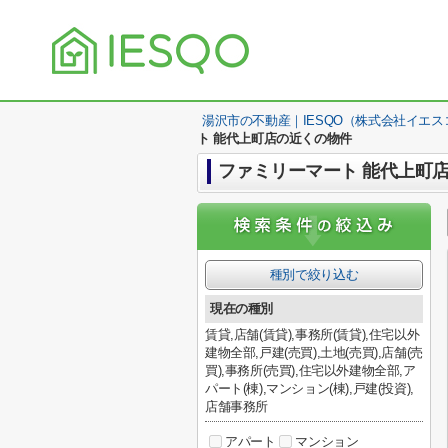
湯沢市の不動産｜IESQO（株式会社イエス
ト 能代上町店の近くの物件
ファミリーマート 能代上町
種別で絞り込む
現在の種別
賃貸,店舗(賃貸),事務所(賃貸),住宅以外
建物全部,戸建(売買),土地(売買),店舗(売
買),事務所(売買),住宅以外建物全部,ア
パート(棟),マンション(棟),戸建(投資),
店舗事務所
アパート
マンション