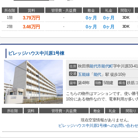
所在階
賃料
管理費・共益費
敷金
礼金
間取り
3.79
万円
0ヶ月
0ヶ月
1階
-
3DK
3.46
万円
0ヶ月
0ヶ月
2階
-
3DK
ビレッジハウス中川原1号棟
秋田県
能代市
能代町
字中川原33-41
住所
交通
五能線
「
能代
」駅 徒歩10分
築48年
5階建
鉄筋
築年
階数
構造
こちらの物件はマンションです。使い勝
10分にある物件なので、電車利用が多い方
所在階
賃料
管理費・共益費
敷金
礼金
間取り
現在空室情報がありません。
ビレッジハウス中川原1号棟へのお問い合わ