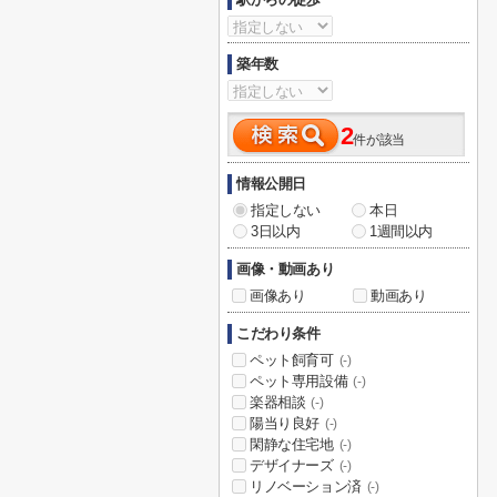
築年数
2
件が該当
情報公開日
指定しない
本日
3日以内
1週間以内
画像・動画あり
画像あり
動画あり
こだわり条件
ペット飼育可
(-)
ペット専用設備
(-)
楽器相談
(-)
陽当り良好
(-)
閑静な住宅地
(-)
デザイナーズ
(-)
リノベーション済
(-)