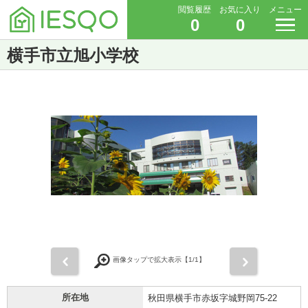
閲覧履歴
お気に入り
メニュー
0
0
横手市立旭小学校
前
次
画像タップで拡大表示【
1
/1】
所在地
秋田県横手市赤坂字城野岡75-22