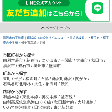
ページトップへ
湯沢市の不動産｜IESQO（株式会社イエスコ）
>
周辺施設案内
>
横手市
>
横手
市の小学校
>
横手市立旭小学校
市区町村から探す
由利本荘市
/
花巻市
/
にかほ市
/
一関市
/
大仙市
/
秋田市
/
湯沢市
/
釜石市
/
奥州市
/
盛岡市
町名から探す
東町
/
平沢
/
松園町
/
石脇
/
藤沢町藤沢
/
関が丘
/
石鳥谷町北寺林
/
大住
/
象潟町
/
渋民
路線から探す
羽越本線
/
東北本線
/
奥羽本線
/
釜石線
/
由利高原鉄道鳥海山ろく線
/
秋田新幹線
/
大船渡線
/
いわて銀河鉄道
/
田沢湖線
/
東北新幹線