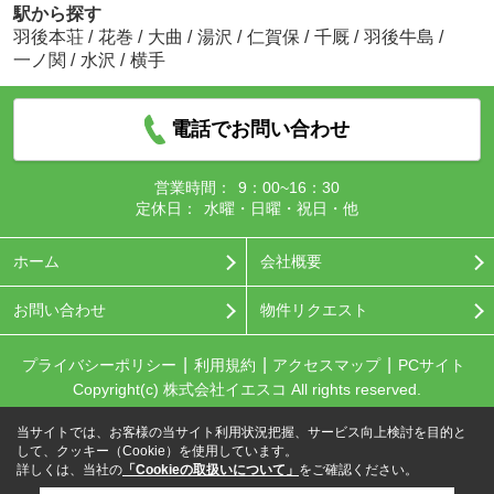
駅から探す
羽後本荘
/
花巻
/
大曲
/
湯沢
/
仁賀保
/
千厩
/
羽後牛島
/
一ノ関
/
水沢
/
横手
電話でお問い合わせ
営業時間：
9：00~16：30
定休日：
水曜・日曜・祝日・他
ホーム
会社概要
お問い合わせ
物件リクエスト
プライバシーポリシー
利用規約
アクセスマップ
PCサイト
Copyright(c) 株式会社イエスコ All rights reserved.
当サイトでは、お客様の当サイト利用状況把握、サービス向上検討を目的と
して、クッキー（Cookie）を使用しています。
詳しくは、当社の
「Cookieの取扱いについて」
をご確認ください。