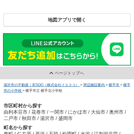
地図アプリで開く
ページトップへ
湯沢市の不動産｜IESQO（株式会社イエスコ）
>
周辺施設案内
>
横手市
>
横手
市の小学校
>
横手市立 横手北小学校
市区町村から探す
由利本荘市
/
花巻市
/
一関市
/
にかほ市
/
大仙市
/
奥州市
/
二戸市
/
秋田市
/
湯沢市
/
盛岡市
町名から探す
東町
/
仁左平
/
平沢
/
石脇
/
松園町
/
水沢
/
江刺岩谷堂
/