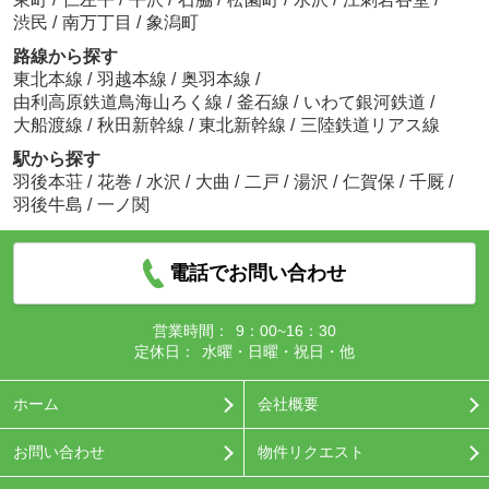
渋民
/
南万丁目
/
象潟町
路線から探す
東北本線
/
羽越本線
/
奥羽本線
/
由利高原鉄道鳥海山ろく線
/
釜石線
/
いわて銀河鉄道
/
大船渡線
/
秋田新幹線
/
東北新幹線
/
三陸鉄道リアス線
駅から探す
羽後本荘
/
花巻
/
水沢
/
大曲
/
二戸
/
湯沢
/
仁賀保
/
千厩
/
羽後牛島
/
一ノ関
電話でお問い合わせ
営業時間：
9：00~16：30
定休日：
水曜・日曜・祝日・他
ホーム
会社概要
お問い合わせ
物件リクエスト