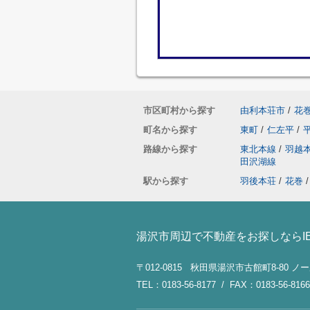
市区町村から探す
由利本荘市
/
花
町名から探す
東町
/
仁左平
/
路線から探す
東北本線
/
羽越
田沢湖線
駅から探す
羽後本荘
/
花巻
/
湯沢市周辺で不動産をお探しならI
〒012-0815 秋田県湯沢市古館町8-80 
TEL：0183-56-8177 / FAX：0183-56-8166