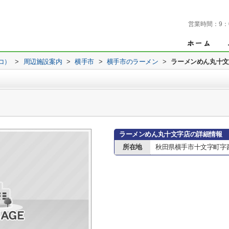
営業時間：
9：
コ）
>
周辺施設案内
>
横手市
>
横手市のラーメン
>
ラーメンめん丸十文
ラーメンめん丸十文字店の詳細情報
所在地
秋田県横手市十文字町字西上