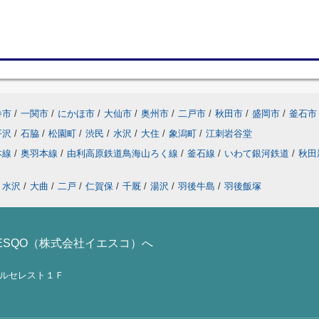
巻市
/
一関市
/
にかほ市
/
大仙市
/
奥州市
/
二戸市
/
秋田市
/
盛岡市
/
釜石市
平沢
/
石脇
/
松園町
/
渋民
/
水沢
/
大住
/
象潟町
/
江刺岩谷堂
本線
/
奥羽本線
/
由利高原鉄道鳥海山ろく線
/
釜石線
/
いわて銀河鉄道
/
秋田
水沢
/
大曲
/
二戸
/
仁賀保
/
千厩
/
湯沢
/
羽後牛島
/
羽後飯塚
ESQO（株式会社イエスコ）へ
ノールセレスト１Ｆ