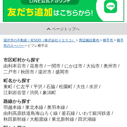
ページトップへ
湯沢市の不動産｜IESQO（株式会社イエスコ）
>
周辺施設案内
>
横手市
>
横手
市のスーパー
>
ビフレ横手店
市区町村から探す
由利本荘市
/
花巻市
/
一関市
/
にかほ市
/
大仙市
/
奥州市
/
二戸市
/
秋田市
/
湯沢市
/
盛岡市
町名から探す
東町
/
仁左平
/
平沢
/
石脇
/
松園町
/
大住
/
水沢
/
江刺岩谷堂
/
渋民
/
象潟町
路線から探す
羽越本線
/
東北本線
/
奥羽本線
/
由利高原鉄道鳥海山ろく線
/
釜石線
/
いわて銀河鉄道
/
秋田新幹線
/
大船渡線
/
東北新幹線
/
田沢湖線