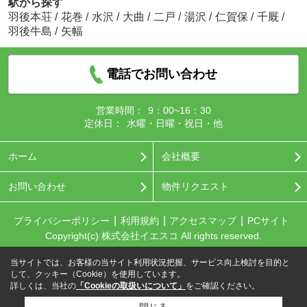
駅から探す
羽後本荘
/
花巻
/
水沢
/
大曲
/
二戸
/
湯沢
/
仁賀保
/
千厩
/
羽後牛島
/
矢幅
電話でお問い合わせ
営業時間：
9：00~16：30
定休日：
水曜・日曜・祝日・他
ホーム
会社概要
お問い合わせ
物件リクエスト
プライバシーポリシー
利用規約
アクセスマップ
PCサイト
Copyright(c) 株式会社イエスコ All rights reserved.
当サイトでは、お客様の当サイト利用状況把握、サービス向上検討を目的と
して、クッキー（Cookie）を使用しています。
詳しくは、当社の
「Cookieの取扱いについて」
をご確認ください。