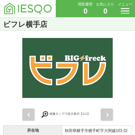
閲覧履歴
お気に入り
メニュー
0
0
ビフレ横手店
前
次
画像タップで拡大表示【
1
/1】
所在地
秋田県横手市横手町字大関越103-32