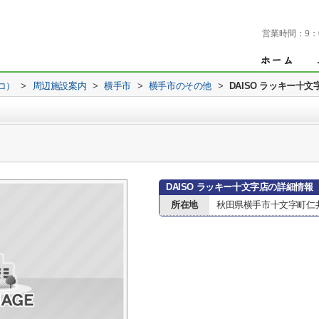
営業時間：
9：
コ）
>
周辺施設案内
>
横手市
>
横手市のその他
>
DAISO ラッキー十文
DAISO ラッキー十文字店の詳細情報
所在地
秋田県横手市十文字町仁井