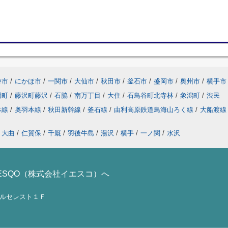
巻市
/
にかほ市
/
一関市
/
大仙市
/
秋田市
/
釜石市
/
盛岡市
/
奥州市
/
横手市
園町
/
藤沢町藤沢
/
石脇
/
南万丁目
/
大住
/
石鳥谷町北寺林
/
象潟町
/
渋民
本線
/
奥羽本線
/
秋田新幹線
/
釜石線
/
由利高原鉄道鳥海山ろく線
/
大船渡
大曲
/
仁賀保
/
千厩
/
羽後牛島
/
湯沢
/
横手
/
一ノ関
/
水沢
ESQO（株式会社イエスコ）へ
ノールセレスト１Ｆ