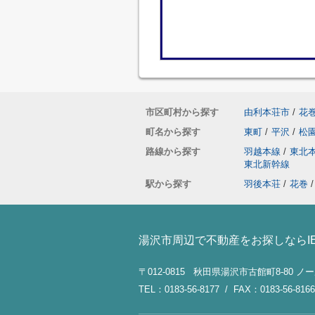
市区町村から探す
由利本荘市
/
花
町名から探す
東町
/
平沢
/
松
路線から探す
羽越本線
/
東北
東北新幹線
駅から探す
羽後本荘
/
花巻
/
湯沢市周辺で不動産をお探しならI
〒012-0815 秋田県湯沢市古館町8-80 
TEL：0183-56-8177 / FAX：0183-56-8166