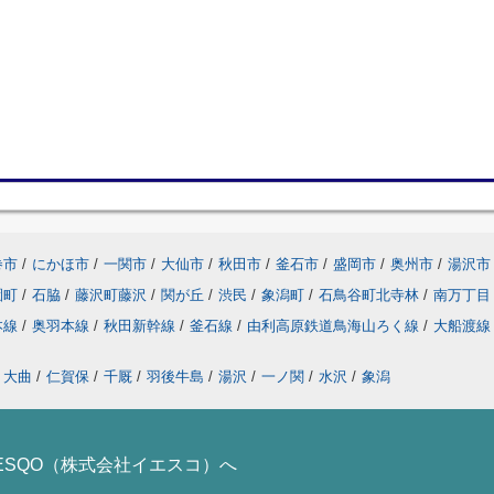
巻市
/
にかほ市
/
一関市
/
大仙市
/
秋田市
/
釜石市
/
盛岡市
/
奥州市
/
湯沢市
園町
/
石脇
/
藤沢町藤沢
/
関が丘
/
渋民
/
象潟町
/
石鳥谷町北寺林
/
南万丁目
本線
/
奥羽本線
/
秋田新幹線
/
釜石線
/
由利高原鉄道鳥海山ろく線
/
大船渡
大曲
/
仁賀保
/
千厩
/
羽後牛島
/
湯沢
/
一ノ関
/
水沢
/
象潟
ESQO（株式会社イエスコ）へ