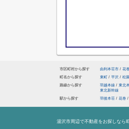
市区町村から探す
由利本荘市
/
花
町名から探す
東町
/
平沢
/
松
路線から探す
羽越本線
/
東北
東北新幹線
駅から探す
羽後本荘
/
花巻
/
湯沢市周辺で不動産をお探しならI