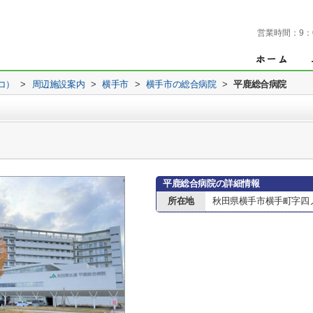
営業時間：
9：
コ）
>
周辺施設案内
>
横手市
>
横手市の総合病院
>
平鹿総合病院
平鹿総合病院の詳細情報
所在地
秋田県横手市横手町字四ノ