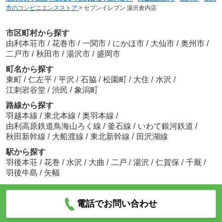
市のコンビニエンスストア
>
セブンイレブン 湯沢倉内店
市区町村から探す
由利本荘市
/
花巻市
/
一関市
/
にかほ市
/
大仙市
/
奥州市
/
二戸市
/
秋田市
/
湯沢市
/
盛岡市
町名から探す
東町
/
仁左平
/
平沢
/
石脇
/
松園町
/
大住
/
水沢
/
江刺岩谷堂
/
渋民
/
象潟町
路線から探す
羽越本線
/
東北本線
/
奥羽本線
/
由利高原鉄道鳥海山ろく線
/
釜石線
/
いわて銀河鉄道
/
秋田新幹線
/
大船渡線
/
東北新幹線
/
田沢湖線
駅から探す
羽後本荘
/
花巻
/
水沢
/
大曲
/
二戸
/
湯沢
/
仁賀保
/
千厩
/
羽後牛島
/
矢幅
電話でお問い合わせ