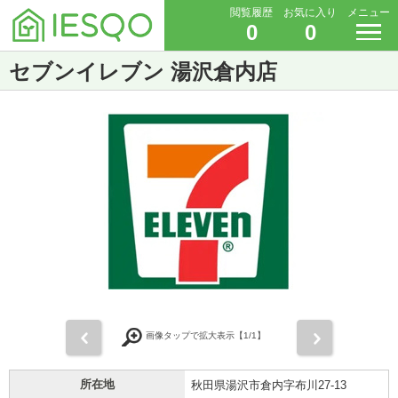
閲覧履歴
お気に入り
メニュー
0
0
セブンイレブン 湯沢倉内店
前
次
画像タップで拡大表示【
1
/1】
所在地
秋田県湯沢市倉内字布川27-13