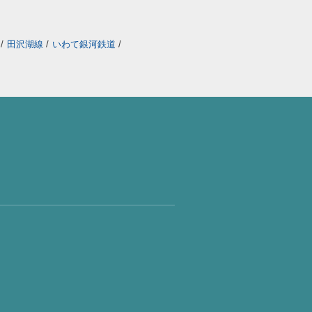
線
/
田沢湖線
/
いわて銀河鉄道
/