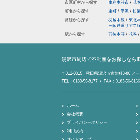
市区町村から探す
由利本荘市
/
花
町名から探す
東町
/
平沢
/
松
路線から探す
羽越本線
/
東北
三陸鉄道リアス
駅から探す
羽後本荘
/
花巻
/
湯沢市周辺で不動産をお探しならI
〒012-0815 秋田県湯沢市古館町8-80 
TEL：0183-56-8177 / FAX：0183-56-8166
ホーム
会社概要
プライバシーポリシー
利用規約
サイトマップ