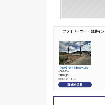
ファミリーマート 雄勝イ
【売地】湯沢市横堀字板橋
-/689.68㎡
200
万円
約1519m／19分
詳細を見る