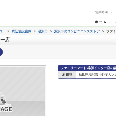
営業時間：
9：
コ）
>
周辺施設案内
>
湯沢市
>
湯沢市のコンビニエンスストア
>
ファミ
ター店
へ
ファミリーマート 雄勝インター店の
所在地
秋田県湯沢市小野字大沢田2