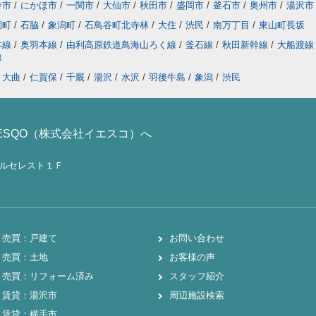
巻市
/
にかほ市
/
一関市
/
大仙市
/
秋田市
/
盛岡市
/
釜石市
/
奥州市
/
湯沢市
園町
/
石脇
/
象潟町
/
石鳥谷町北寺林
/
大住
/
渋民
/
南万丁目
/
東山町長坂
本線
/
奥羽本線
/
由利高原鉄道鳥海山ろく線
/
釜石線
/
秋田新幹線
/
大船渡
線
大曲
/
仁賀保
/
千厩
/
湯沢
/
水沢
/
羽後牛島
/
象潟
/
渋民
ESQO（株式会社イエスコ）へ
ノールセレスト１Ｆ
売買：戸建て
お問い合わせ
売買：土地
お客様の声
売買：リフォーム済み
スタッフ紹介
賃貸：湯沢市
周辺施設検索
賃貸：横手市