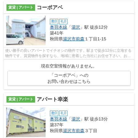
コーポアベ
賃貸 | アパート
敷0
礼0
奥羽本線
「
湯沢
」駅 徒歩12分
築41年
秋田県
湯沢市
前森
１丁目1-15
使い勝手の良いアパートでイチオシの物件です。駅まで徒歩12分に立地する
物件です。賃貸物件を探すなら、地域に密着した当社にお任せ下さい。お客
様のこだわりやご要望に合わせた物件...
現在空室情報がありません。
「コーポアベ」への
お問い合わせはこちら
アパート幸楽
賃貸 | アパート
敷0
礼0
奥羽本線
「
湯沢
」駅 徒歩13分
築37年
秋田県
湯沢市
前森
３丁目