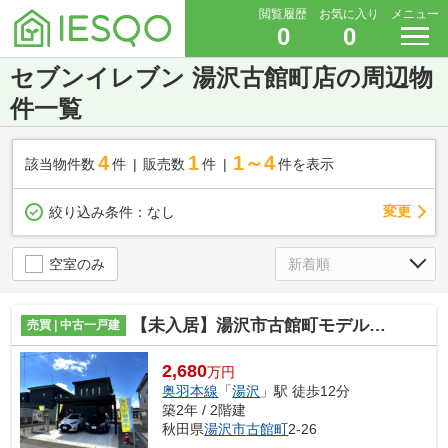
閲覧履歴
お気に入り
メニュー
0
0
セブンイレブン 湯沢古館町店の周辺物
件一覧
4
1
1～4
該当物件数
件
販売数
件
件を表示
変更
絞り込み条件：
なし
空室のみ
【未入居】湯沢市古館町モデルハウス
売買 | 中古一戸建
2,680
万円
奥羽本線
「
湯沢
」駅 徒歩12分
築2年 / 2階建
秋田県
湯沢市
古館町
2-26