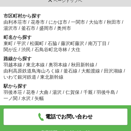
ページトップへ
市区町村から探す
由利本荘市
/
花巻市
/
にかほ市
/
一関市
/
大仙市
/
秋田市
/
湯沢市
/
釜石市
/
盛岡市
/
奥州市
町名から探す
東町
/
平沢
/
松園町
/
石脇
/
藤沢町藤沢
/
南万丁目
/
関が丘
/
渋民
/
石鳥谷町北寺林
/
大住
路線から探す
羽越本線
/
東北本線
/
奥羽本線
/
秋田新幹線
/
由利高原鉄道鳥海山ろく線
/
釜石線
/
大船渡線
/
田沢湖線
/
いわて銀河鉄道
/
東北新幹線
駅から探す
羽後本荘
/
花巻
/
大曲
/
湯沢
/
仁賀保
/
千厩
/
羽後牛島
/
一ノ関
/
水沢
/
矢幅
電話でお問い合わせ