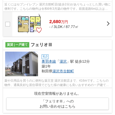
近くにはセブンイレブン 湯沢古館町店(徒歩2分)がありちょっとした買い物に
便利です。こちらの物件は令和6年3月築の物件です。前面道路6m以上は確
保しているので車の出し入れもラクラ...
2,680
万
円
- / 3LDK / 87.77㎡
フェリオⅢ
賃貸 | 一戸建て
礼0
奥羽本線
「
湯沢
」駅 徒歩12分
築1年
秋田県
湯沢市
古館町
薬や日用品を買うのに便利な薬王堂 湯沢古館店まで、416mです。こちらの
物件、通風良好な居住環境でどなた様の健康にも良いおすすめの一戸建てで
す。最寄りの駅まで徒歩12分の一戸建て...
現在空室情報がありません。
「フェリオⅢ」への
お問い合わせはこちら