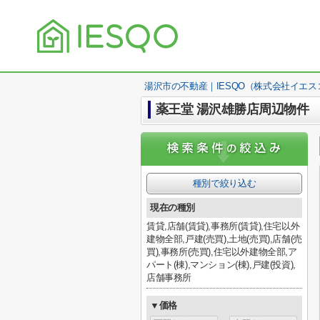
湯沢市の不動産｜IESQO（株式会社イエス
薬王堂 湯沢雄勝店周辺物件
種別で絞り込む
現在の種別
賃貸,店舗(賃貸),事務所(賃貸),住宅以外
建物全部,戸建(売買),土地(売買),店舗(売
買),事務所(売買),住宅以外建物全部,ア
パート(棟),マンション(棟),戸建(投資),
店舗事務所
▼価格