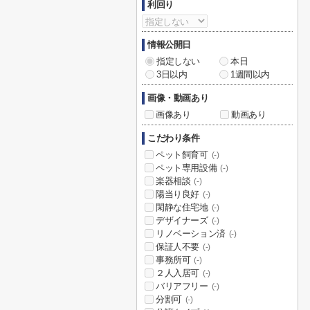
利回り
情報公開日
指定しない
本日
3日以内
1週間以内
画像・動画あり
画像あり
動画あり
こだわり条件
ペット飼育可
(-)
ペット専用設備
(-)
楽器相談
(-)
陽当り良好
(-)
閑静な住宅地
(-)
デザイナーズ
(-)
リノベーション済
(-)
保証人不要
(-)
事務所可
(-)
２人入居可
(-)
バリアフリー
(-)
分割可
(-)