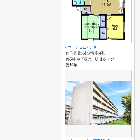
コーポセビアンⅡ
秋田県湯沢市深堀字鎌切
奥羽本線「湯沢」駅 徒歩38分
築19年