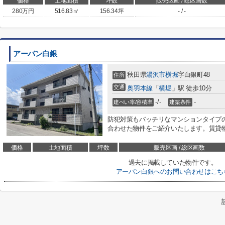
価格
土地面積
坪数
販売区画 / 総区画数
280
万円
516.83㎡
156.34坪
- / -
アーバン白銀
秋田県
湯沢市
横堀
字白銀町48
住所
交通
奥羽本線
「
横堀
」駅 徒歩10分
-/-
-
建ぺい率/容積率
建築条件
防犯対策もバッチリなマンションタイプ
合わせた物件をご紹介いたします。賃貸物
価格
土地面積
坪数
販売区画 / 総区画数
過去に掲載していた物件です。
アーバン白銀へのお問い合わせはこち