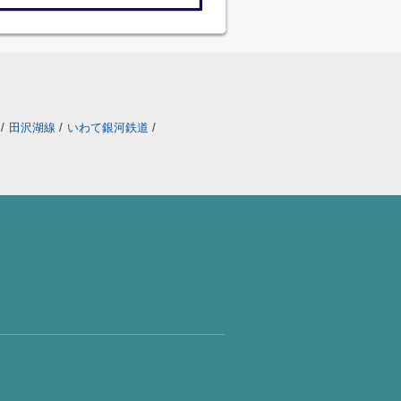
線
/
田沢湖線
/
いわて銀河鉄道
/