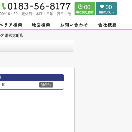
00
00
00~16：30
定休日：
水曜・日曜・祝日・他
グ 湯沢大町店
報
10
MAP
▼