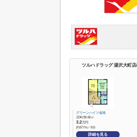
ツルハドラッグ 湯沢大町
グリーンハイツ金池
2DK/38.66㎡
3.2
万円
約677m／9分
詳細を見る