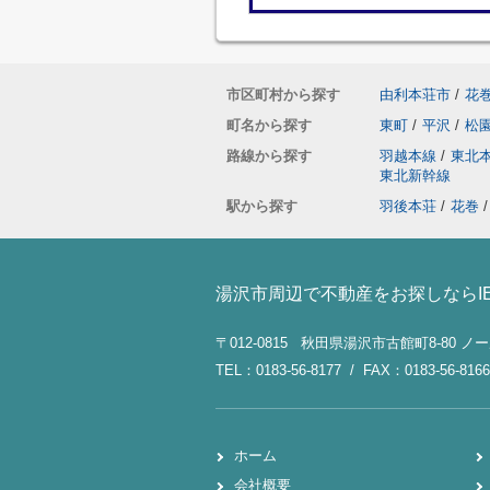
市区町村から探す
由利本荘市
/
花
町名から探す
東町
/
平沢
/
松
路線から探す
羽越本線
/
東北
東北新幹線
駅から探す
羽後本荘
/
花巻
/
湯沢市周辺で不動産をお探しならI
〒012-0815 秋田県湯沢市古館町8-80 
TEL：0183-56-8177 / FAX：0183-56-8166
ホーム
会社概要