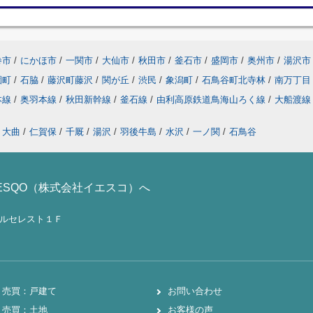
巻市
/
にかほ市
/
一関市
/
大仙市
/
秋田市
/
釜石市
/
盛岡市
/
奥州市
/
湯沢市
園町
/
石脇
/
藤沢町藤沢
/
関が丘
/
渋民
/
象潟町
/
石鳥谷町北寺林
/
南万丁目
本線
/
奥羽本線
/
秋田新幹線
/
釜石線
/
由利高原鉄道鳥海山ろく線
/
大船渡
大曲
/
仁賀保
/
千厩
/
湯沢
/
羽後牛島
/
水沢
/
一ノ関
/
石鳥谷
ESQO（株式会社イエスコ）へ
ノールセレスト１Ｆ
売買：戸建て
お問い合わせ
売買：土地
お客様の声