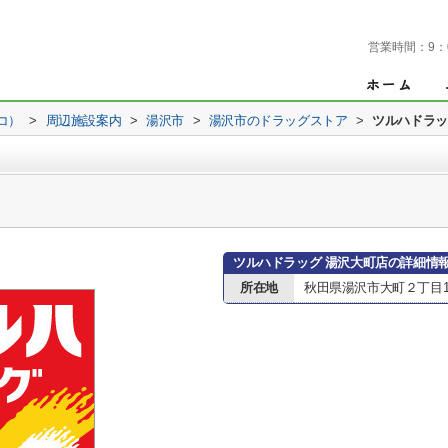
営業時間：
9：
コ）
>
周辺施設案内
>
湯沢市
>
湯沢市のドラッグストア
>
ツルハドラッ
ツルハドラッグ 湯沢大町店の詳細情
所在地
秋田県湯沢市大町２丁目1-