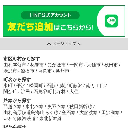
ページトップへ
市区町村から探す
由利本荘市
/
花巻市
/
にかほ市
/
一関市
/
大仙市
/
秋田市
/
湯沢市
/
釜石市
/
盛岡市
/
奥州市
町名から探す
東町
/
平沢
/
松園町
/
石脇
/
藤沢町藤沢
/
南万丁目
/
関が丘
/
渋民
/
石鳥谷町北寺林
/
大住
路線から探す
羽越本線
/
東北本線
/
奥羽本線
/
秋田新幹線
/
由利高原鉄道鳥海山ろく線
/
釜石線
/
大船渡線
/
田沢湖線
/
いわて銀河鉄道
/
東北新幹線
駅から探す