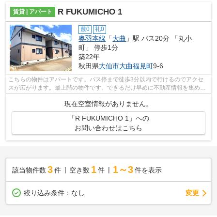
R FUKUMICHO 1
賃貸 | アパート
敷0
礼0
奥羽本線
「
大曲
」駅 バス20分 「丸小
町」 停歩1分
築22年
秋田県
大仙市
大曲福見町
9-6
こちらの物件はアパートです。バス停まで徒歩3分以内で行けるのでアクセ
スが広がります。最上階の物件です。できるだけ早めに不動産情報を集めた
い方は当社スタッフまでご連絡ください...
現在空室情報がありません。
「R FUKUMICHO 1」への
お問い合わせはこちら
3
1
1～3
該当物件数
件
空き数
件
件を表示
変更
絞り込み条件：
なし