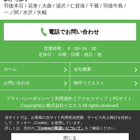
羽後本荘
/
花巻
/
大曲
/
湯沢
/
仁賀保
/
千厩
/
羽後牛島
/
一ノ関
/
水沢
/
矢幅
電話でお問い合わせ
営業時間：
9：00~16：30
定休日：
水曜・日曜・祝日・他
ホーム
会社概要
お問い合わせ
物件リクエスト
プライバシーポリシー
利用規約
アクセスマップ
PCサイト
Copyright(c) 株式会社イエスコ All rights reserved.
当サイトでは、お客様の当サイト利用状況把握、サービス向上検討を目的と
して、クッキー（Cookie）を使用しています。
詳しくは、当社の
「Cookieの取扱いについて」
をご確認ください。
閉じる