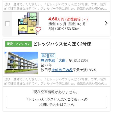
ぜひ一度見ていただきたい、「ビレッジハウスせんぼく2号棟」です。魅力
的で眺望良好な場所です。アレルギー予防に適した、通気性の良い安心のマ
ンションです。健康な体は新鮮な空気を...
4.66
万
円
(管理費等：- )
0ヶ月
0ヶ月
敷金
礼金
3階 / 3DK / 53.50㎡
ビレッジハウスせんぼく2号棟
賃貸 | マンション
敷0
礼0
奥羽本線
「
大曲
」駅 徒歩28分
築27年
秋田県
大仙市
戸地谷
字天ケ沢185-5
ぜひ一度見ていただきたい、「ビレッジハウスせんぼく2号棟」です。魅力
的で眺望良好な場所です。アレルギー予防に適した、通気性の良い安心のマ
ンションです。健康な体は新鮮な空気を...
現在空室情報がありません。
「ビレッジハウスせんぼく2号棟」への
お問い合わせはこちら