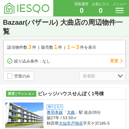
閲覧履歴
お気に入り
メニュー
0
0
Bazaar(バザール) 大曲店の周辺物件一
覧
3
1
1～3
該当物件数
件
販売数
件
件を表示
変更
絞り込み条件：
なし
空室のみ
ビレッジハウスせんぼく1号棟
賃貸 | マンション
敷0
礼0
奥羽本線
「
大曲
」駅 徒歩28分
築27年 / 53.50㎡
秋田県
大仙市
戸地谷
字天ケ沢185-5