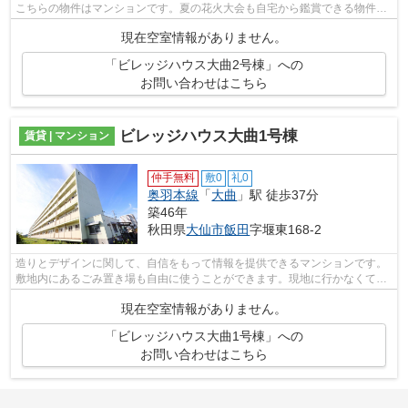
こちらの物件はマンションです。夏の花火大会も自宅から鑑賞できる物件で
す。地域のゴミ捨て場まで行かずにサッ...
現在空室情報がありません。
「ビレッジハウス大曲2号棟」への
お問い合わせはこちら
ビレッジハウス大曲1号棟
賃貸 | マンション
仲手無料
敷0
礼0
奥羽本線
「
大曲
」駅 徒歩37分
築46年
秋田県
大仙市
飯田
字堰東168-2
造りとデザインに関して、自信をもって情報を提供できるマンションです。
敷地内にあるごみ置き場も自由に使うことができます。現地に行かなくても
迫力ある花火を堪能できるマンション...
現在空室情報がありません。
「ビレッジハウス大曲1号棟」への
お問い合わせはこちら