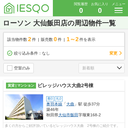
閲覧履歴
お気に入り
メニュー
0
0
ローソン 大仙飯田店の周辺物件一覧
2
0
1～2
該当物件数
件
販売数
件
件を表示
変更
絞り込み条件：
なし
空室のみ
ビレッジハウス大曲2号棟
賃貸 | マンション
敷0
礼0
奥羽本線
「
大曲
」駅 徒歩37分
築46年
秋田県
大仙市
飯田
字堰東168-2
多くの方からご好評頂いているビレッジハウス大曲 2号棟のご紹介です。