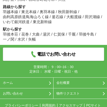
路線から探す
羽越本線
/
東北本線
/
奥羽本線
/
秋田新幹線
/
由利高原鉄道鳥海山ろく線
/
釜石線
/
大船渡線
/
田沢湖線
/
いわて銀河鉄道
/
東北新幹線
駅から探す
羽後本荘
/
花巻
/
大曲
/
湯沢
/
仁賀保
/
千厩
/
羽後牛島
/
一ノ関
/
水沢
/
矢幅
電話でお問い合わせ
営業時間：
9：00~16：30
定休日：
水曜・日曜・祝日・他
ホーム
会社概要
お問い合わせ
物件リクエスト
プライバシーポリシー
利用規約
アクセスマップ
PCサイト