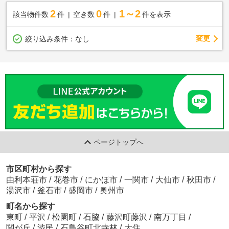
2
0
1～2
該当物件数
件
空き数
件
件を表示
変更
絞り込み条件：
なし
ページトップへ
市区町村から探す
由利本荘市
/
花巻市
/
にかほ市
/
一関市
/
大仙市
/
秋田市
/
湯沢市
/
釜石市
/
盛岡市
/
奥州市
町名から探す
東町
/
平沢
/
松園町
/
石脇
/
藤沢町藤沢
/
南万丁目
/
関が丘
/
渋民
/
石鳥谷町北寺林
/
大住