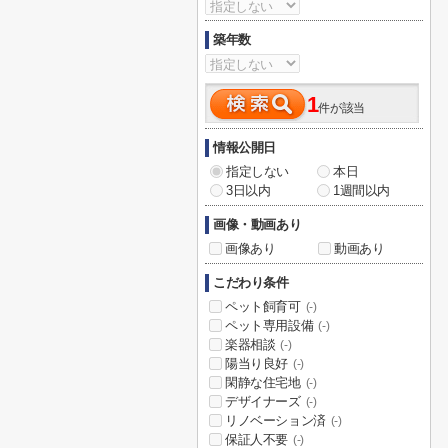
築年数
1
件が該当
情報公開日
指定しない
本日
3日以内
1週間以内
画像・動画あり
画像あり
動画あり
こだわり条件
ペット飼育可
(-)
ペット専用設備
(-)
楽器相談
(-)
陽当り良好
(-)
閑静な住宅地
(-)
デザイナーズ
(-)
リノベーション済
(-)
保証人不要
(-)