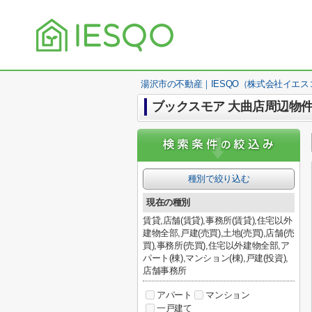
湯沢市の不動産｜IESQO（株式会社イエス
ブックスモア 大曲店周辺物
種別で絞り込む
現在の種別
賃貸,店舗(賃貸),事務所(賃貸),住宅以外
建物全部,戸建(売買),土地(売買),店舗(売
買),事務所(売買),住宅以外建物全部,ア
パート(棟),マンション(棟),戸建(投資),
店舗事務所
アパート
マンション
一戸建て