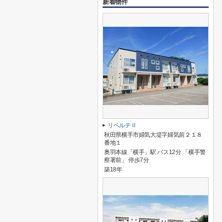
新着物件
リベルテⅡ
秋田県横手市婦気大堤字婦気前２１８
番地１
奥羽本線「横手」駅 バス12分 「横手警
察署前」 停歩7分
築18年