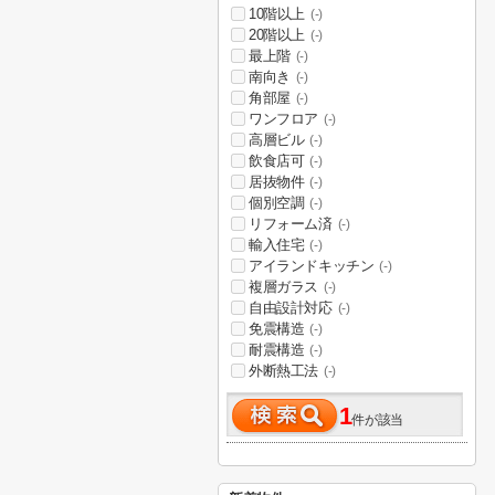
10階以上
(-)
20階以上
(-)
最上階
(-)
南向き
(-)
角部屋
(-)
ワンフロア
(-)
高層ビル
(-)
飲食店可
(-)
居抜物件
(-)
個別空調
(-)
リフォーム済
(-)
輸入住宅
(-)
アイランドキッチン
(-)
複層ガラス
(-)
自由設計対応
(-)
免震構造
(-)
耐震構造
(-)
外断熱工法
(-)
1
件が該当