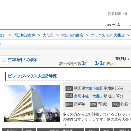
営業時間：
9：
コ）
>
周辺施設案内
>
大仙市
>
大仙市の書店
>
ブックスモア 大曲店
>
件
並び順：
空室物件のみ表示
1
1-1
該当公開件数
件
件表示
ビレッジハウス大曲2号棟
秋田県
大仙市
飯田
字堰東168-2
住所
交通
奥羽本線
「
大曲
」駅 徒歩37分
築46年
5階建
鉄筋
築年
階数
構造
多くの方からご好評頂いているビレッジ
の物件はマンションです。夏の花火大会
ゴ...