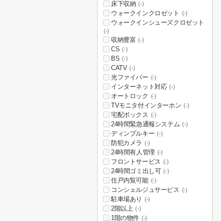
床下収納
(-)
ウォークインクロゼット
(-)
ウォークインシューズクロゼット
(-)
収納豊富
(-)
CS
(-)
BS
(-)
CATV
(-)
光ファイバー
(-)
インターネット対応
(-)
オートロック
(-)
TVモニタ付インターホン
(-)
宅配ボックス
(-)
24時間緊急通報システム
(-)
ディンプルキー
(-)
防犯カメラ
(-)
24時間有人管理
(-)
フロントサービス
(-)
24時間ゴミ出し可
(-)
住戸内覧可能
(-)
コンシェルジュサービス
(-)
駐車場あり
(-)
2階以上
(-)
1階の物件
(-)