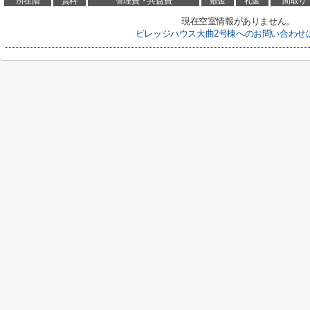
所在階
賃料
管理費・共益費
敷金
礼金
間取り
現在空室情報がありません。
ビレッジハウス大曲2号棟へのお問い合わせ