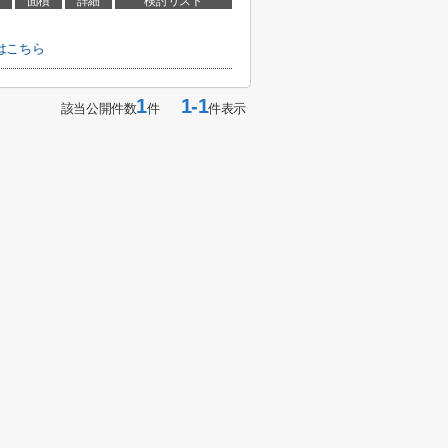
面積
詳細
検討リスト
はこちら
1
1-1
該当公開件数
件
件表示