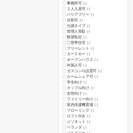
事務所可
(-)
２人入居可
(-)
バリアフリー
(-)
分割可
(-)
分譲タイプ
(-)
管理人常駐
(-)
眺望良好
(-)
二世帯住宅
(-)
フリーレント
(-)
カードキー
(-)
オープンハウス
(-)
外国人可
(-)
ガスコンロ設置可
(-)
ルームシェア可
(-)
学生向け
(-)
カップル向け
(-)
女性向け
(-)
ファミリー向け
(-)
室内洗濯機置場
(-)
フローリング
(-)
ロフト付き
(-)
メゾネット
(-)
ベランダ
(-)
バルコニー