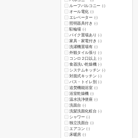
(-)
ルーフバルコニー
(-)
オール電化
(-)
エレベーター
(-)
照明器具付き
(-)
駐輪場
(-)
バイク置場あり
(-)
家具・家電付き
(-)
洗濯機置場有
(-)
外観タイル張り
(-)
コンロ２口以上
(-)
食器洗い乾燥機
(-)
システムキッチン
(-)
対面式キッチン
(-)
バス・トイレ別
(-)
追焚機能浴室
(-)
浴室乾燥機
(-)
温水洗浄便座
(-)
洗面台
(-)
洗髪洗面化粧台
(-)
シャワー
(-)
独立洗面台
(-)
エアコン
(-)
床暖房
(-)