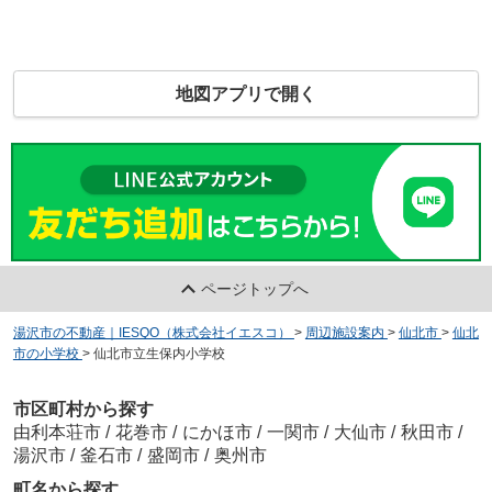
地図アプリで開く
ページトップへ
湯沢市の不動産｜IESQO（株式会社イエスコ）
>
周辺施設案内
>
仙北市
>
仙北
市の小学校
>
仙北市立生保内小学校
市区町村から探す
由利本荘市
/
花巻市
/
にかほ市
/
一関市
/
大仙市
/
秋田市
/
湯沢市
/
釜石市
/
盛岡市
/
奥州市
町名から探す