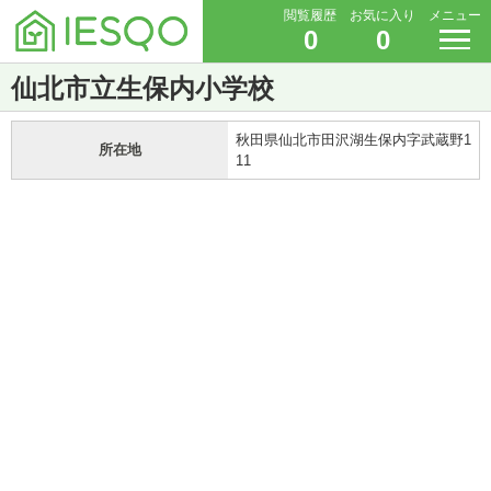
閲覧履歴
お気に入り
メニュー
0
0
仙北市立生保内小学校
秋田県仙北市田沢湖生保内字武蔵野1
所在地
11