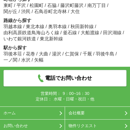
東町
/
平沢
/
松園町
/
石脇
/
藤沢町藤沢
/
南万丁目
/
関が丘
/
渋民
/
石鳥谷町北寺林
/
大住
路線から探す
羽越本線
/
東北本線
/
奥羽本線
/
秋田新幹線
/
由利高原鉄道鳥海山ろく線
/
釜石線
/
大船渡線
/
田沢湖線
/
いわて銀河鉄道
/
東北新幹線
駅から探す
羽後本荘
/
花巻
/
大曲
/
湯沢
/
仁賀保
/
千厩
/
羽後牛島
/
一ノ関
/
水沢
/
矢幅
電話でお問い合わせ
営業時間：
9：00~16：30
定休日：
水曜・日曜・祝日・他
ホーム
会社概要
お問い合わせ
物件リクエスト