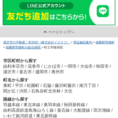
ページトップへ
湯沢市の不動産｜IESQO（株式会社イエスコ）
>
周辺施設案内
>
雄勝郡羽後町
>
雄勝郡羽後町の総合病院
>
町立羽後病院
市区町村から探す
由利本荘市
/
花巻市
/
にかほ市
/
一関市
/
大仙市
/
秋田市
/
湯沢市
/
釜石市
/
盛岡市
/
奥州市
町名から探す
東町
/
平沢
/
松園町
/
石脇
/
藤沢町藤沢
/
南万丁目
/
関が丘
/
渋民
/
石鳥谷町北寺林
/
大住
路線から探す
羽越本線
/
東北本線
/
奥羽本線
/
秋田新幹線
/
由利高原鉄道鳥海山ろく線
/
釜石線
/
大船渡線
/
田沢湖線
/
いわて銀河鉄道
/
東北新幹線