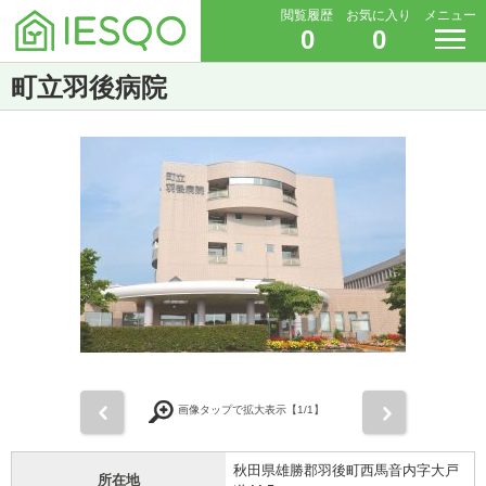
閲覧履歴
お気に入り
メニュー
0
0
町立羽後病院
前
次
画像タップで拡大表示【
1
/1】
秋田県雄勝郡羽後町西馬音内字大戸
所在地