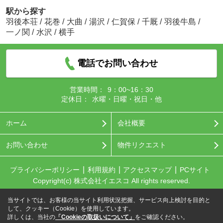
駅から探す
羽後本荘
/
花巻
/
大曲
/
湯沢
/
仁賀保
/
千厩
/
羽後牛島
/
一ノ関
/
水沢
/
横手
電話でお問い合わせ
営業時間：
9：00~16：30
定休日：
水曜・日曜・祝日・他
ホーム
会社概要
お問い合わせ
物件リクエスト
プライバシーポリシー
利用規約
アクセスマップ
PCサイト
Copyright(c) 株式会社イエスコ All rights reserved.
当サイトでは、お客様の当サイト利用状況把握、サービス向上検討を目的と
して、クッキー（Cookie）を使用しています。
詳しくは、当社の
「Cookieの取扱いについて」
をご確認ください。