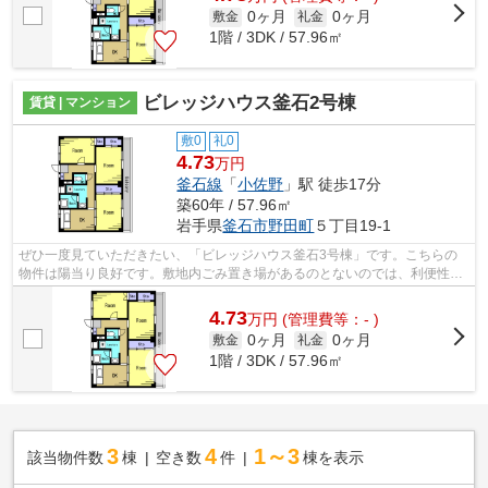
0ヶ月
0ヶ月
敷金
礼金
1階 / 3DK / 57.96㎡
ビレッジハウス釜石2号棟
賃貸 | マンション
敷0
礼0
4.73
万円
釜石線
「
小佐野
」駅 徒歩17分
築60年 / 57.96㎡
岩手県
釜石市
野田町
５丁目19-1
ぜひ一度見ていただきたい、「ビレッジハウス釜石3号棟」です。こちらの
物件は陽当り良好です。敷地内ごみ置き場があるのとないのでは、利便性が
全く違います。防犯対策もバッチリなマ...
4.73
万
円
(管理費等：- )
0ヶ月
0ヶ月
敷金
礼金
1階 / 3DK / 57.96㎡
3
4
1～3
該当物件数
棟
空き数
件
棟を表示