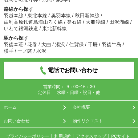
路線から探す
羽越本線
/
東北本線
/
奥羽本線
/
秋田新幹線
/
由利高原鉄道鳥海山ろく線
/
釜石線
/
大船渡線
/
田沢湖線
/
いわて銀河鉄道
/
東北新幹線
駅から探す
羽後本荘
/
花巻
/
大曲
/
湯沢
/
仁賀保
/
千厩
/
羽後牛島
/
横手
/
一ノ関
/
水沢
電話でお問い合わせ
営業時間：
9：00~16：30
定休日：
水曜・日曜・祝日・他
ホーム
会社概要
お問い合わせ
物件リクエスト
プライバシーポリシー
利用規約
アクセスマップ
PCサイト