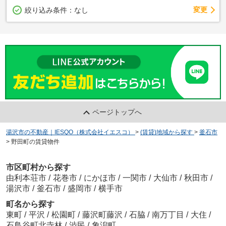
変更
絞り込み条件：
なし
ページトップへ
湯沢市の不動産｜IESQO（株式会社イエスコ）
>
(賃貸)地域から探す
>
釜石市
>
野田町の賃貸物件
市区町村から探す
由利本荘市
/
花巻市
/
にかほ市
/
一関市
/
大仙市
/
秋田市
/
湯沢市
/
釜石市
/
盛岡市
/
横手市
町名から探す
東町
/
平沢
/
松園町
/
藤沢町藤沢
/
石脇
/
南万丁目
/
大住
/
石鳥谷町北寺林
/
渋民
/
象潟町