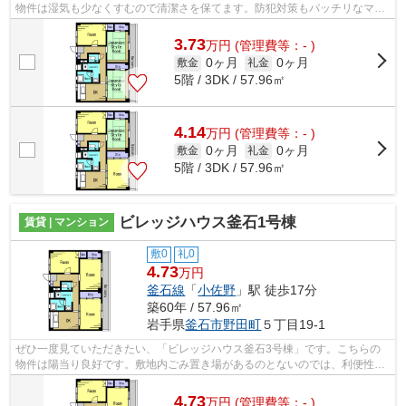
物件は湿気も少なくすむので清潔さを保てます。防犯対策もバッチリなマン
ションタイプの物件です。忙しいあなた...
3.73
万
円
(管理費等：- )
0ヶ月
0ヶ月
敷金
礼金
5階 / 3DK / 57.96㎡
4.14
万
円
(管理費等：- )
0ヶ月
0ヶ月
敷金
礼金
5階 / 3DK / 57.96㎡
ビレッジハウス釜石1号棟
賃貸 | マンション
敷0
礼0
4.73
万円
釜石線
「
小佐野
」駅 徒歩17分
築60年 / 57.96㎡
岩手県
釜石市
野田町
５丁目19-1
ぜひ一度見ていただきたい、「ビレッジハウス釜石3号棟」です。こちらの
物件は陽当り良好です。敷地内ごみ置き場があるのとないのでは、利便性が
全く違います。防犯対策もバッチリなマ...
4.73
万
円
(管理費等：- )