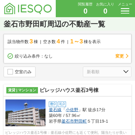
閲覧履歴
お気に入り
メニュー
0
0
釜石市野田町周辺の不動産一覧
3
4
1～3
該当物件数
棟
空き数
件
棟を表示
変更
絞り込み条件：
なし
空室のみ
ビレッジハウス釜石3号棟
賃貸 | マンション
敷0
礼0
釜石線
「
小佐野
」駅 徒歩17分
築60年 / 57.96㎡
岩手県
釜石市
野田町
５丁目19-1
ビレッジハウス釜石1号棟：釜石線小佐野にも近くて便利。陽当たりが良い