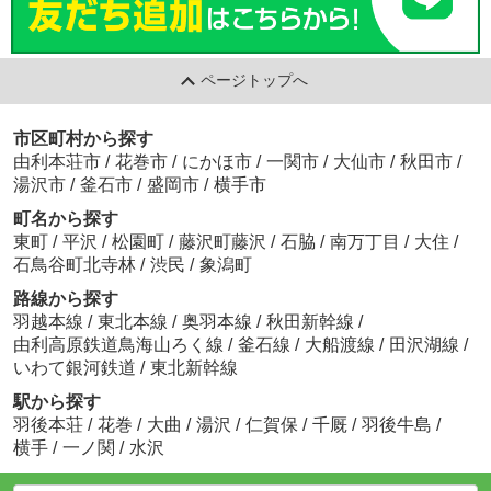
ページトップへ
市区町村から探す
由利本荘市
/
花巻市
/
にかほ市
/
一関市
/
大仙市
/
秋田市
/
湯沢市
/
釜石市
/
盛岡市
/
横手市
町名から探す
東町
/
平沢
/
松園町
/
藤沢町藤沢
/
石脇
/
南万丁目
/
大住
/
石鳥谷町北寺林
/
渋民
/
象潟町
路線から探す
羽越本線
/
東北本線
/
奥羽本線
/
秋田新幹線
/
由利高原鉄道鳥海山ろく線
/
釜石線
/
大船渡線
/
田沢湖線
/
いわて銀河鉄道
/
東北新幹線
駅から探す
羽後本荘
/
花巻
/
大曲
/
湯沢
/
仁賀保
/
千厩
/
羽後牛島
/
横手
/
一ノ関
/
水沢