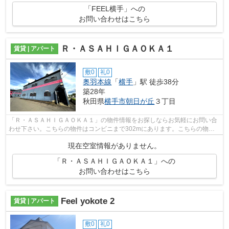
「FEEL横手」への
お問い合わせはこちら
Ｒ・ＡＳＡＨＩＧＡＯＫＡ１
賃貸 | アパート
敷0
礼0
奥羽本線
「
横手
」駅 徒歩38分
築28年
秋田県
横手市
朝日が丘
３丁目
「Ｒ・ＡＳＡＨＩＧＡＯＫＡ１」の物件情報をお探しならお気軽にお問い合
わせ下さい。こちらの物件はコンビニまで302mにあります。こちらの物件
はアパートです。当社は横手市にある賃...
現在空室情報がありません。
「Ｒ・ＡＳＡＨＩＧＡＯＫＡ１」への
お問い合わせはこちら
Feel yokote 2
賃貸 | アパート
敷0
礼0