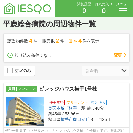
閲覧履歴
お気に入り
メニュー
0
0
平鹿総合病院の周辺物件一覧
4
2
1～4
該当物件数
件
販売数
件
件を表示
変更
絞り込み条件：
なし
空室のみ
ビレッジハウス横手1号棟
賃貸 | マンション
仲手無料
フリーレント
敷0
礼0
奥羽本線
「
横手
」駅 徒歩40分
築45年 / 53.96㎡
秋田県
横手市
朝日が丘
３丁目26-1
ぜひ一度見ていただきたい、「ビレッジハウス横手1号棟」です。敷地内に