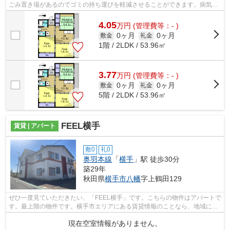
ごみ置き場があるのでゴミの持ち運びを軽減させることができます。病気予
防にもなる、通気性の良い快適なマンシ...
4.05
万
円
(管理費等：- )
0ヶ月
0ヶ月
敷金
礼金
1階 / 2LDK / 53.96㎡
3.77
万
円
(管理費等：- )
0ヶ月
0ヶ月
敷金
礼金
5階 / 2LDK / 53.96㎡
FEEL横手
賃貸 | アパート
敷0
礼0
奥羽本線
「
横手
」駅 徒歩30分
築29年
秋田県
横手市
八幡
字上鶴田129
ぜひ一度見ていただきたい、「FEEL横手」です。こちらの物件はアパートで
す。最上階の物件です。横手市エリアにある賃貸情報のことなら、地域に密
着した当社へお任せ下さい。当社は、...
現在空室情報がありません。