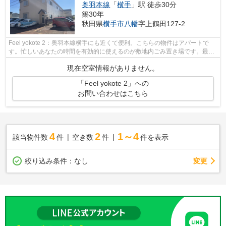
奥羽本線
「
横手
」駅 徒歩30分
築30年
秋田県
横手市
八幡
字上鶴田127-2
Feel yokote 2：奥羽本線横手にも近くて便利。こちらの物件はアパートで
す。忙しいあなたの時間を有効的に使えるのが敷地内ごみ置き場です。最上
階の物件です。当社スタッフが地域の賃...
現在空室情報がありません。
「Feel yokote 2」への
お問い合わせはこちら
4
2
1～4
該当物件数
件
空き数
件
件を表示
変更
絞り込み条件：
なし