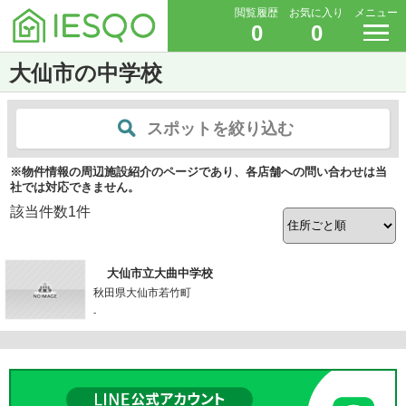
閲覧履歴
お気に入り
メニュー
0
0
大仙市の中学校
スポットを絞り込む
※物件情報の周辺施設紹介のページであり、各店舗への問い合わせは当
社では対応できません。
該当件数
1
件
大仙市立大曲中学校
秋田県大仙市若竹町
-