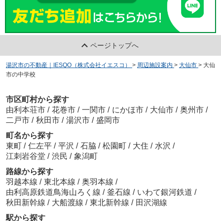
ページトップへ
湯沢市の不動産｜IESQO（株式会社イエスコ）
>
周辺施設案内
>
大仙市
>
大仙
市の中学校
市区町村から探す
由利本荘市
/
花巻市
/
一関市
/
にかほ市
/
大仙市
/
奥州市
/
二戸市
/
秋田市
/
湯沢市
/
盛岡市
町名から探す
東町
/
仁左平
/
平沢
/
石脇
/
松園町
/
大住
/
水沢
/
江刺岩谷堂
/
渋民
/
象潟町
路線から探す
羽越本線
/
東北本線
/
奥羽本線
/
由利高原鉄道鳥海山ろく線
/
釜石線
/
いわて銀河鉄道
/
秋田新幹線
/
大船渡線
/
東北新幹線
/
田沢湖線
駅から探す