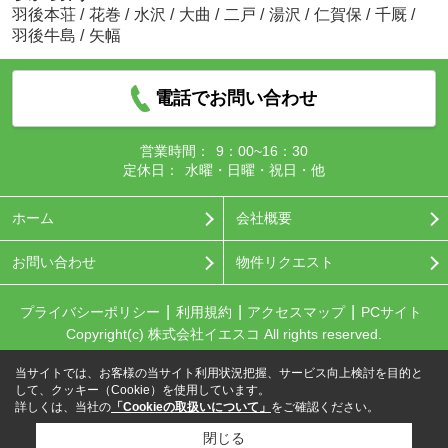
羽後本荘
/
花巻
/
水沢
/
大曲
/
二戸
/
湯沢
/
仁賀保
/
千厩
/
羽後牛島
/
矢幅
電話でお問い合わせ
営業時間：
9：00~16：30
定休日：
水曜・日曜・祝日・他
ホーム
会社概要
お問い合わせ
物件リクエスト
プライバシーポリシー
利用規約
アクセスマップ
PCサイト
Copyright(c) 株式会社イエスコ All rights reserved.
当サイトでは、お客様の当サイト利用状況把握、サービス向上検討を目的と
して、クッキー（Cookie）を使用しています。
詳しくは、当社の
「Cookieの取扱いについて」
をご確認ください。
閉じる