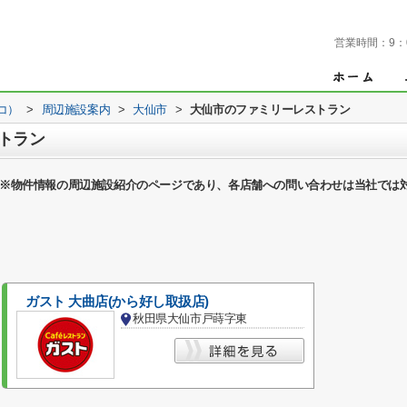
営業時間：
9：
コ）
>
周辺施設案内
>
大仙市
>
大仙市のファミリーレストラン
トラン
※物件情報の周辺施設紹介のページであり、各店舗への問い合わせは当社では
ガスト 大曲店(から好し取扱店)
秋田県大仙市戸蒔字東