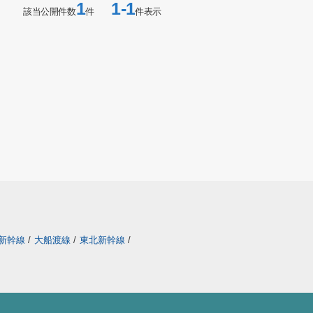
1
1-1
該当公開件数
件
件表示
新幹線
/
大船渡線
/
東北新幹線
/