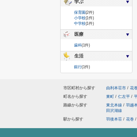
学ぶ
保育園
(2件)
小学校
(1件)
中学校
(1件)
医療
歯科
(1件)
生活
銀行
(1件)
市区町村から探す
由利本荘市
/
花
町名から探す
東町
/
仁左平
/
路線から探す
東北本線
/
羽越
田沢湖線
駅から探す
羽後本荘
/
花巻
/