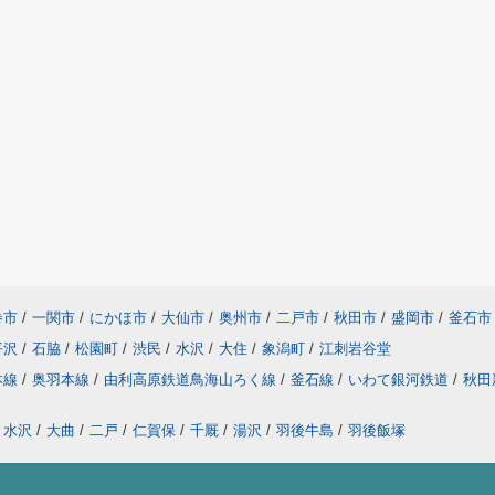
巻市
/
一関市
/
にかほ市
/
大仙市
/
奥州市
/
二戸市
/
秋田市
/
盛岡市
/
釜石市
平沢
/
石脇
/
松園町
/
渋民
/
水沢
/
大住
/
象潟町
/
江刺岩谷堂
本線
/
奥羽本線
/
由利高原鉄道鳥海山ろく線
/
釜石線
/
いわて銀河鉄道
/
秋田
水沢
/
大曲
/
二戸
/
仁賀保
/
千厩
/
湯沢
/
羽後牛島
/
羽後飯塚