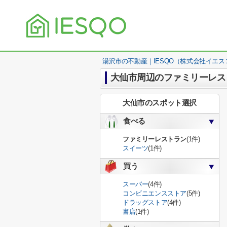
湯沢市の不動産｜IESQO（株式会社イエス
大仙市周辺のファミリーレス
大仙市のスポット選択
食べる
ファミリーレストラン
(1件)
スイーツ
(1件)
買う
スーパー
(4件)
コンビニエンスストア
(5件)
ドラッグストア
(4件)
書店
(1件)