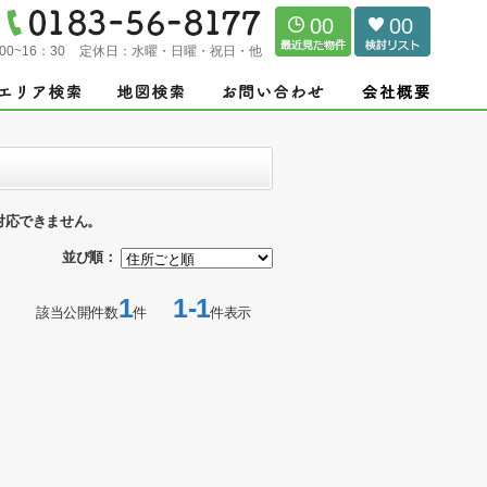
00
00
00~16：30
定休日：
水曜・日曜・祝日・他
対応できません。
並び順：
1
1-1
該当公開件数
件
件表示