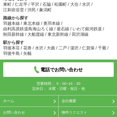
東町
/
仁左平
/
平沢
/
石脇
/
松園町
/
大住
/
水沢
/
江刺岩谷堂
/
渋民
/
象潟町
路線から探す
羽越本線
/
東北本線
/
奥羽本線
/
由利高原鉄道鳥海山ろく線
/
釜石線
/
いわて銀河鉄道
/
秋田新幹線
/
大船渡線
/
東北新幹線
/
田沢湖線
駅から探す
羽後本荘
/
花巻
/
水沢
/
大曲
/
二戸
/
湯沢
/
仁賀保
/
千厩
/
羽後牛島
/
矢幅
電話でお問い合わせ
営業時間：
9：00~16：30
定休日：
水曜・日曜・祝日・他
ホーム
会社概要
お問い合わせ
物件リクエスト