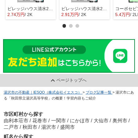
ビレッジハウス清水2号棟
ビレッジハウス清水2号棟
コーポセビ
2.74万円
/ 2K
2.91万円
/ 2K
5.4万円
/ 2
ページトップへ
湯沢市の不動産｜IESQO（株式会社イエスコ）
>
ブログ記事一覧
>
湯沢市にあ
る「秋田県立湯沢高等学校」の概要！学習内容もご紹介
市区町村から探す
由利本荘市
/
花巻市
/
一関市
/
にかほ市
/
大仙市
/
奥州市
/
二戸市
/
秋田市
/
湯沢市
/
盛岡市
町名から探す