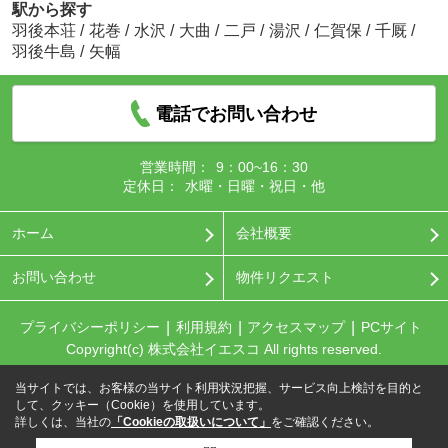
駅から探す
羽後本荘
/
花巻
/
水沢
/
大曲
/
二戸
/
湯沢
/
仁賀保
/
千厩
/
羽後牛島
/
矢幅
電話でお問い合わせ
営業時間：
9：00~16：30
定休日：
水曜・日曜・祝日・他
ホーム
会社概要
お問い合わせ
物件リクエスト
プライバシーポリシー
利用規約
アクセスマップ
PCサイト
Copyright(c) 株式会社イエスコ All rights reserved.
当サイトでは、お客様の当サイト利用状況把握、サービス向上検討を目的と
して、クッキー（Cookie）を使用しています。
詳しくは、当社の
「Cookieの取扱いについて」
をご確認ください。