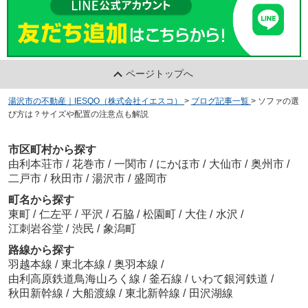
ページトップへ
湯沢市の不動産｜IESQO（株式会社イエスコ）
>
ブログ記事一覧
>
ソファの選
び方は？サイズや配置の注意点も解説
市区町村から探す
由利本荘市
/
花巻市
/
一関市
/
にかほ市
/
大仙市
/
奥州市
/
二戸市
/
秋田市
/
湯沢市
/
盛岡市
町名から探す
東町
/
仁左平
/
平沢
/
石脇
/
松園町
/
大住
/
水沢
/
江刺岩谷堂
/
渋民
/
象潟町
路線から探す
羽越本線
/
東北本線
/
奥羽本線
/
由利高原鉄道鳥海山ろく線
/
釜石線
/
いわて銀河鉄道
/
秋田新幹線
/
大船渡線
/
東北新幹線
/
田沢湖線