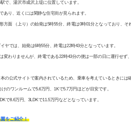
の駅で、湯沢市成沢上堤に位置しています。
であり、近くには閑静な住宅街が見られます。
方面 （上り）の始発は5時55分、終電は0時01分となっており、
イヤでは、始発は6時55分、終電は22時43分となっています。
変わりませんが、終電である22時43分の便は一部の日に運行せず、
日本の公式サイトで案内されているため、乗車を考えているときには
けのワンルームで5.6万円、1Kで5.7万円ほどが目安です。
Kで8.6万円、3LDKで11.5万円などとなっています。
も園をご紹介！